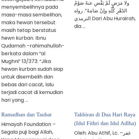
ولا مَرَضٍ لَمْ يَقْضِ عنهُ صَوْمُ
menyembelihnya pada
الدّهْرِ كُلّهِ وإنْ صَامَهُ”. رواه
masa-masa sembelihan,
الترمذي Dari Abu Hurairah,
maka hewan tersebut
dia …
masih tetap berstatus
hewn kurban. Ibnu
Qudamah –rahimahullah-
berkata dalam “al
Mughni” 13/373: “Jika
hewan kurban sudah siap
untuk disembelih dan
bebas dari cacat, lalu
terjadi cacat di kemudian
hari yang …
Ramadhan dan Taubat
Takbiran di Dua Hari Raya
(Idul Fithri dan Idul Adlha)
Himayah Foundation –
Segala puji bagi Allah,
Oleh: Abu Athif, Lc. –غفر