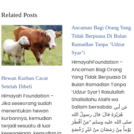
Related Posts
Ancaman Bagi Orang Yang
Tidak Berpuasa Di Bulan
Ramadlan Tanpa ‘Udzur
Syar’i
HimayahFoundation –
Ancaman Bagi Orang
Yang Tidak Berpuasa Di
Hewan Kurban Cacat
Bulan Ramadlan Tanpa
Setelah Dibeli
‘Udzur Syar’i Rasulullah
Himayah Foundation –
Shallallahu Alaihi wa
Jika seseorang sudah
Sallam bersabda: عن أبي
menentukan hewan
هُرَيْرَةَ قالَ: قال رسولُ الله
kurbannya, kemudian
صلى الله عليه وسلم “مَنْ أفْطَرَ
terjadi sesuatu di luar
يَوْماً مِنْ رَمَضَانَ منْ غَيْرِ رُخْصَةٍ
kesengejaan, kemudian ia