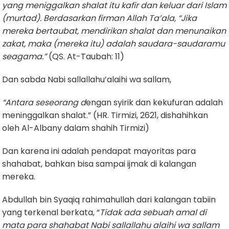
yang meniggalkan shalat itu kafir dan keluar dari Islam
(murtad). Berdasarkan firman Allah Ta’ala, “Jika
mereka bertaubat, mendirikan shalat dan menunaikan
zakat, maka (mereka itu) adalah saudara-saudaramu
seagama.”
(QS. At-Taubah: 11)
Dan sabda Nabi sallallahu’alaihi wa sallam,
“Antara seseorang d
engan syirik dan kekufuran adalah
meninggalkan shalat.” (HR. Tirmizi, 2621, dishahihkan
oleh Al-Albany dalam shahih Tirmizi)
Dan karena ini adalah pendapat mayoritas para
shahabat, bahkan bisa sampai ijmak di kalangan
mereka.
Abdullah bin Syaqiq rahimahullah dari kalangan tabiin
yang terkenal berkata, “
Tidak ada sebuah amal di
mata para shahabat Nabi sallallahu alaihi wa sallam