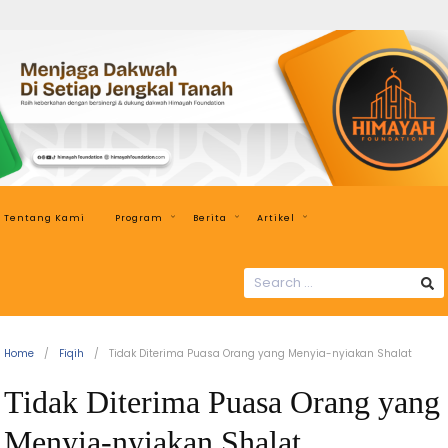
Himayah
Foundation
Menjaga
Dakwah
di
Setiap
Jengkal
Tentang Kami
Program
Berita
Artikel
Tanah
SEARCH
FOR:
Home
Fiqih
Tidak Diterima Puasa Orang yang Menyia-nyiakan Shalat
Tidak Diterima Puasa Orang yang
Menyia-nyiakan Shalat