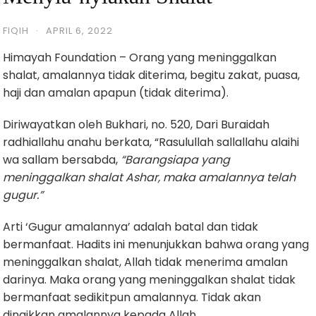
FIQIH
·
APRIL 6, 2022
Himayah Foundation – Orang yang meninggalkan
shalat, amalannya tidak diterima, begitu zakat, puasa,
haji dan amalan apapun (tidak diterima).
Diriwayatkan oleh Bukhari, no. 520, Dari Buraidah
radhiallahu anahu berkata, “Rasulullah sallallahu alaihi
wa sallam bersabda,
“Barangsiapa yang
meninggalkan shalat Ashar, maka amalannya telah
gugur.”
Arti ‘Gugur amalannya’ adalah batal dan tidak
bermanfaat. Hadits ini menunjukkan bahwa orang yang
meninggalkan shalat, Allah tidak menerima amalan
darinya. Maka orang yang meninggalkan shalat tidak
bermanfaat sedikitpun amalannya. Tidak akan
dinaikkan amalannya kepada Allah.