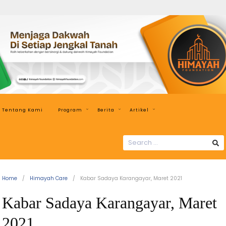
Himayah
Foundation
Menjaga
Dakwah
di
Setiap
Jengkal
Tentang Kami
Program
Berita
Artikel
Tanah
SEARCH
FOR:
Home
Himayah Care
Kabar Sadaya Karangayar, Maret 2021
Kabar Sadaya Karangayar, Maret
2021