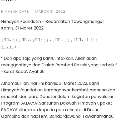
HIMAYAH CARE
·
MARCH 31, 2022
Himayah Foundatin – Kecamatan Tawangmangu |
Kamis, 31 Maret 2022
وَمَآ أَنفَقۡتُم مِّن شَيۡءٖ فَهُوَ يُخۡلِفُهُۥۖ وَهُوَ خَيۡرُ
ٱلرَّٰزِقِينَ
” Dan apa saja yang kamu infakkan, Allah akan
menggantinya dan Dialah Pemberi Rezeki yang terbaik.”
-Surat Saba’, Ayat 39
Alhamdulillah, hari ini Kamis, 31 Maret 2022, kami
Himayah foundation Karanganyar kembali menunaikan
amanah dari para Donatur,dalam kegiatan penyaluran
Program SADAYA(Santunan Dakwah Himayah), paket
SADAYA diberikan kepada para dhuafa di Dusun
Gamping dan Ngasem, Bandardawung, Tawangmangu ,