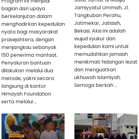
Program ini menjadi
Jamiyyatul Ummah, Jl.
bagian dari upaya
Tangkuban Perahu,
berkelanjutan dalam
Jatimekar, Jatiasih,
menghadirkan kepedulian
Bekasi. Aksi ini adalah
nyata bagi masyarakat
wujud syukur dan
prasejahtera, dengan
kepedulian kami untuk
menjangkau sebanyak
memudahkan jamaah
150 penerima manfaat.
menikmati hidangan lezat
Penyaluran bantuan
dan menguatkan
dilakukan melalui dua
ukhuwah Islamiyah.
metode, yakni secara
Semoga berkah …
langsung di kantor
Himayah Foundation
serta melalui …