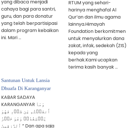
yang dibaca menjadi
RTUM yang sehari-
cahaya bagi para santri,
harinya menghafal Al
guru, dan para donatur
Qur’an dan ilmu agama
yang telah berpartisipasi
lainnya.Himayah
dalam program kebaikan
Foundation berkomitmen
ini. Mari …
untuk menyalurkan dana
zakat, infak, sedekah (ZIS)
kepada yang
berhak.Kami ucapkan
terima kasih banyak …
Santunan Untuk Lansia
Dhuafa Di Karanganyar
KABAR SADAYA
KARANGANYAR وَمَآ
أَنفَقۡتُم مِّن شَيۡءٖ فَهُوَ
يُخۡلِفُهُۥۖ وَهُوَ خَيۡرُ
ٱلرَّٰزِقِينَ ” Dan apa saja