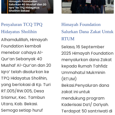
Penyaluran TCQ TPQ
Himayah Foundation
Hidayatus Sholihin
Salurkan Dana Zakat Untuk
RTUM
Alhamdulillah, Himayah
Foundation kembali
Selasa, 16 September
menebar cahaya Al-
2025 Himayah Foundation
Qur’an Sebanyak 40
menyalurkan dana Zakat
Mushaf Al-Qur’an dan 20
kepada Rumah Tahfidz
Iqro’ telah disalurkan ke
Ummahatul Mukminin
TPQ Hidayatus Sholihin,
(RTUM)
yang berlokasi di Kp. Turi
Bekasi.Penyaluran dana
RT.005/RW.005, Desa
zakat ini untuk
Sriamur, Kec. Tambun
mendukung program
Utara, Kab. Bekasi.
Kaderisasi Da’i/ Da’iyah.
Semoga setiap huruf
Terdapat 50 santriwati di