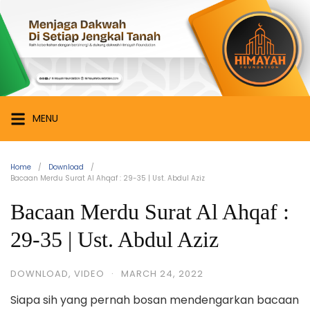
Skip
Himayah
to
Foundation
content
Menjaga
Dakwah
di
Setiap
MENU
Jengkal
Tanah
Home
Download
Bacaan Merdu Surat Al Ahqaf : 29-35 | Ust. Abdul Aziz
Bacaan Merdu Surat Al Ahqaf :
29-35 | Ust. Abdul Aziz
DOWNLOAD
,
VIDEO
·
MARCH 24, 2022
Siapa sih yang pernah bosan mendengarkan bacaan