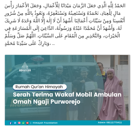
الحَمْدُ لِلَّهِ الَّذِي جَعَلَ الزَّمَانَ مَيْدَانًا لِلْأَعْمَالِ، وَجَعَلَ الأَعْمَارَ رَأْسَ
مَالٍ لِلْعِبَادِ، نَحْمَدُهُ وَنَسْتَعِينُهُ وَنَسْتَغْفِرُهُ، وَنَعُوذُ بِاللَّهِ مِنْ شُرُورِ
أَنْفُسِنَا وَمِنْ سَيِّئَاتِ أَعْمَالِنَا .أَشْهَدُ أَنْ لَا إِلٰهَ إِلَّا اللَّهُ وَحْدَهُ لَا شَرِيكَ
لَهُ، وَأَشْهَدُ أَنَّ مُحَمَّدًا عَبْدُهُ وَرَسُولُهُ، الدَّاعِيَ إِلَى الْمُسَارَعَةِ فِي
الْخَيْرَاتِ، وَالتَّحْذِيرِ مِنَ الْمُقَامِ عَلَى السَّيِّئَاتِ. اللَّهُمَّ صَلِّ وَسَلِّمْ
وَبَارِكْ عَلَى سَيِّدِنَا مُحَمَّدٍ، …