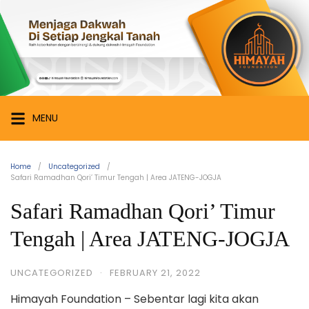
Skip
Himayah
to
Foundation
content
Menjaga
Dakwah
di
Setiap
MENU
Jengkal
Tanah
Home
Uncategorized
Safari Ramadhan Qori’ Timur Tengah | Area JATENG-JOGJA
Safari Ramadhan Qori’ Timur
Tengah | Area JATENG-JOGJA
UNCATEGORIZED
·
FEBRUARY 21, 2022
Himayah Foundation – Sebentar lagi kita akan