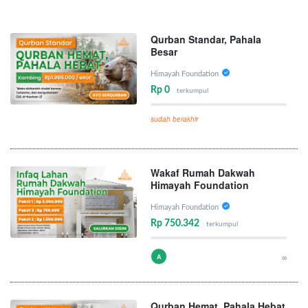
Qurban Standar, Pahala
Besar
Himayah Foundation
Rp 0
terkumpul
sudah berakhir
Wakaf Rumah Dakwah
Himayah Foundation
Himayah Foundation
Rp 750.342
terkumpul
A
∞
Qurban Hemat, Pahala Hebat