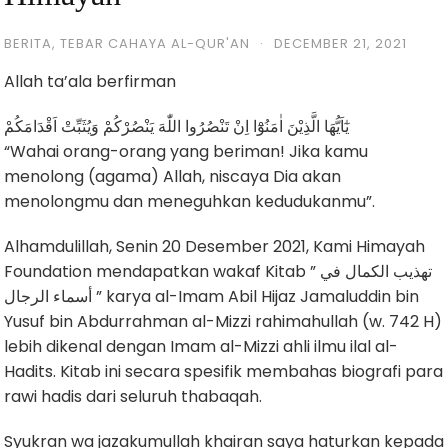
BERITA
,
TEBAR CAHAYA AL-QUR'AN
·
DECEMBER 21, 2021
Allah ta’ala berfirman
يٰٓاَيُّهَا الَّذِيْنَ اٰمَنُوْٓا اِنْ تَنْصُرُوا اللّٰهَ يَنْصُرْكُمْ وَيُثَبِّتْ اَقْدَامَكُمْ
“Wahai orang-orang yang beriman! Jika kamu
menolong (agama) Allah, niscaya Dia akan
menolongmu dan meneguhkan kedudukanmu”.
Alhamdulillah, Senin 20 Desember 2021, Kami Himayah
Foundation mendapatkan wakaf Kitab ” تهذيب الكمال في
أسماء الرجال ” karya al-Imam Abil Hijaz Jamaluddin bin
Yusuf bin Abdurrahman al-Mizzi rahimahullah (w. 742 H)
lebih dikenal dengan Imam al-Mizzi ahli ilmu ilal al-
Hadits. Kitab ini secara spesifik membahas biografi para
rawi hadis dari seluruh thabaqah.
Syukran wa jazakumullah khairan saya haturkan kepada