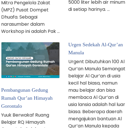
5000 liter lebih air minum
Mitra Pengelola Zakat
di setiap harinya. …
(MPZ) Pusat Dompet
Dhuafa. Sebagai
narasumber dalam
Workshop ini adalah Pak …
Urgen Sedekah Al-Qur’an
Manula
Urgent Dibutuhkan 100 Al
Qur’an Manula Semangat
belajar Al Qur’an di usia
kecil hal biasa, namun
mau belajar dan bisa
Pembangunan Gedung
membaca Al Qur’an di
Rumah Qur’an Himayah
usia lansia adalah hal luar
Gorontalo
biasa. Beberapa daerah
Yuuk Berwakaf Ruang
mengajukan bantuan Al
Belajar RQ Himayah
Qur’an Manula kepada