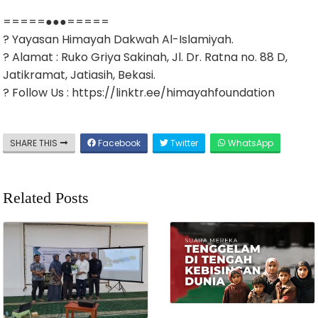
=====●●●=====
? Yayasan Himayah Dakwah Al-Islamiyah.
? Alamat : Ruko Griya Sakinah, Jl. Dr. Ratna no. 88 D,
Jatikramat, Jatiasih, Bekasi.
? Follow Us : https://linktr.ee/himayahfoundation
SHARE THIS
Facebook
Twitter
WhatsApp
Related Posts