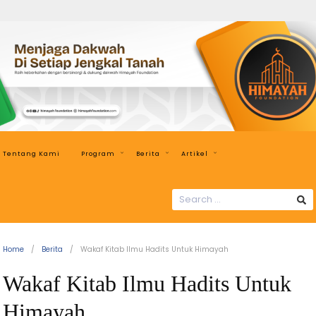
Himayah
Foundation
Menjaga
Dakwah
di
Setiap
Jengkal
Tentang Kami
Program
Berita
Artikel
Tanah
SEARCH
FOR:
Home
Berita
Wakaf Kitab Ilmu Hadits Untuk Himayah
Wakaf Kitab Ilmu Hadits Untuk
Himayah