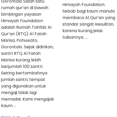
Gorontalo Salah satu
Himayah Foundation.
rumah qur’an di bawah
Sebab bagi kaum manula
bimbingan yayasan
membaca Al Qur’an yang
Himayah Foundation
standar sangat kesulitan,
adalah Rumah Tahfidz Al
karena kurang jelas
Qur’an (RTQ) Al Fatah
tulisannya. …
Marisa, Pohuwato,
Gorontalo. Sejak didirikan,
santri RTQ Al Fatah
Marisa kurang lebih
berjumlah 100 santri.
Seiring bertambahnya
jumlah santri, tempat
yang digunakan untuk
mengaji tidak lagi
memadai. Kami mengajak
kaum …