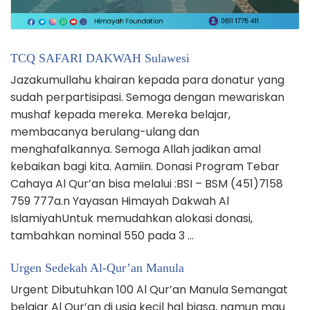
TCQ SAFARI DAKWAH Sulawesi
Jazakumullahu khairan kepada para donatur yang
sudah perpartisipasi. Semoga dengan mewariskan
mushaf kepada mereka. Mereka belajar,
membacanya berulang-ulang dan
menghafalkannya. Semoga Allah jadikan amal
kebaikan bagi kita. Aamiin. Donasi Program Tebar
Cahaya Al Qur’an bisa melalui :BSI – BSM (451)7158
759 777a.n Yayasan Himayah Dakwah Al
IslamiyahUntuk memudahkan alokasi donasi,
tambahkan nominal 550 pada 3 …
Urgen Sedekah Al-Qur’an Manula
Urgent Dibutuhkan 100 Al Qur’an Manula Semangat
belajar Al Qur’an di usia kecil hal biasa, namun mau