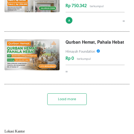
Rp 750.342
terkumpul
A
∞
Qurban Hemat, Pahala Hebat
Himayah Foundation
Rp 0
terkumpul
∞
Load more
Lokasi Kantor