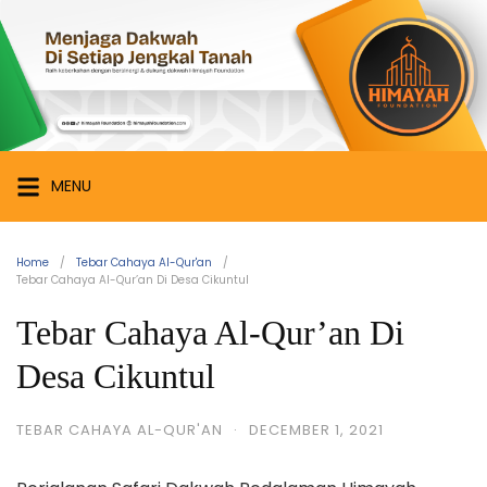
Skip
Himayah
to
Foundation
content
Menjaga
Dakwah
di
Setiap
MENU
Jengkal
Tanah
Home
Tebar Cahaya Al-Qur'an
Tebar Cahaya Al-Qur’an Di Desa Cikuntul
Tebar Cahaya Al-Qur’an Di
Desa Cikuntul
TEBAR CAHAYA AL-QUR'AN
·
DECEMBER 1, 2021