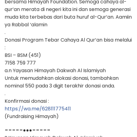
bersama Himayah Foundation. Semoga cahaya al-
qur’an merata di negeri kita ini dan semoga generasi
muda kita terbebas dari buta huruf al-Qur’an. Aamiin
ya Rabbal ‘alamin
.
Donasi Program Tebar Cahaya Al Qur’an bisa melalui
:
BSI – BSM (451)
7158 759 777
a.n Yayasan Himayah Dakwah Al Islamiyah
Untuk memudahkan alokasi donasi, tambahkan
nominal 550 pada 3 digit terakhir donasi anda.
.
Konfirmasi donasi :
https://wa.me/628111775411
(Fundraising Himayah)
=====●●●=====