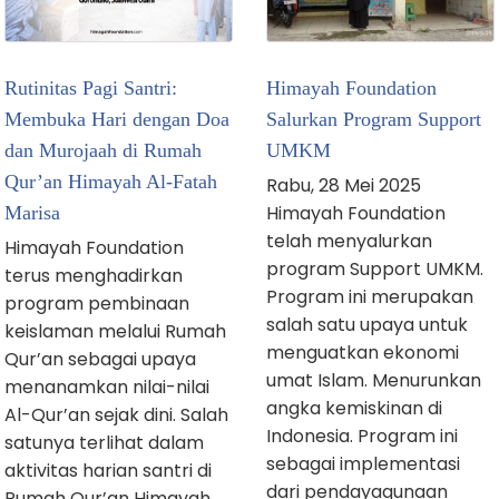
Rutinitas Pagi Santri:
Himayah Foundation
Membuka Hari dengan Doa
Salurkan Program Support
dan Murojaah di Rumah
UMKM
Qur’an Himayah Al-Fatah
Rabu, 28 Mei 2025
Himayah Foundation
Marisa
telah menyalurkan
Himayah Foundation
program Support UMKM.
terus menghadirkan
Program ini merupakan
program pembinaan
salah satu upaya untuk
keislaman melalui Rumah
menguatkan ekonomi
Qur’an sebagai upaya
umat Islam. Menurunkan
menanamkan nilai-nilai
angka kemiskinan di
Al-Qur’an sejak dini. Salah
Indonesia. Program ini
satunya terlihat dalam
sebagai implementasi
aktivitas harian santri di
dari pendayagunaan
Rumah Qur’an Himayah