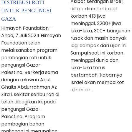
Akibat serangan Israel,
DISTRIBUSI ROTI
dilaporkan terdapat
UNTUK PENGUNGSI
korban 413 jiwa
GAZA
meninggal, 2200+ jiwa
Himayah Foundation –
luka-luka, 300+ bangunan
Ahad, 7 Juli 2024 Himayah
rusak dan masih banyak
Foundation telah
lagi dampak dari ujian ini.
melaksanakan program
Sampai saat ini korban
pembagian roti untuk
meninggal dunia dan
pengungsi Gaza-
luka-luka terus
Palestina. Berkerja sama
bertambah. Kabarnya
dengan relawan Abul
Israel akan memboikot
Ghaits Abdurrahman Az
aliran air …
Zira’i, sekitar seribu roti di
telah dibagikan kepada
pengungsi Gaza-
Palestina. Program
pembagian bahan
makanan ini merupakan