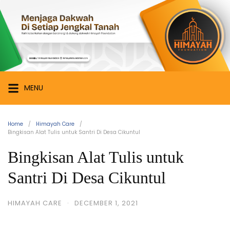
Skip
Himayah
to
Foundation
content
Menjaga
Dakwah
di
Setiap
MENU
Jengkal
Tanah
Home
Himayah Care
Bingkisan Alat Tulis untuk Santri Di Desa Cikuntul
Bingkisan Alat Tulis untuk
Santri Di Desa Cikuntul
HIMAYAH CARE
·
DECEMBER 1, 2021