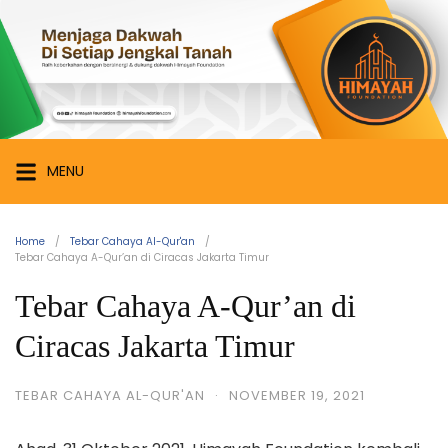
Skip
Himayah
to
Foundation
content
Menjaga
Dakwah
di
Setiap
MENU
Jengkal
Tanah
Home
Tebar Cahaya Al-Qur'an
Tebar Cahaya A-Qur’an di Ciracas Jakarta Timur
Tebar Cahaya A-Qur’an di
Ciracas Jakarta Timur
TEBAR CAHAYA AL-QUR'AN
·
NOVEMBER 19, 2021