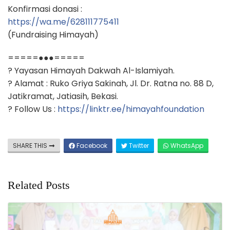
Konfirmasi donasi :
https://wa.me/628111775411
(Fundraising Himayah)
=====●●●=====
? Yayasan Himayah Dakwah Al-Islamiyah.
? Alamat : Ruko Griya Sakinah, Jl. Dr. Ratna no. 88 D,
Jatikramat, Jatiasih, Bekasi.
? Follow Us :
https://linktr.ee/himayahfoundation
SHARE THIS
Facebook
Twitter
WhatsApp
Related Posts