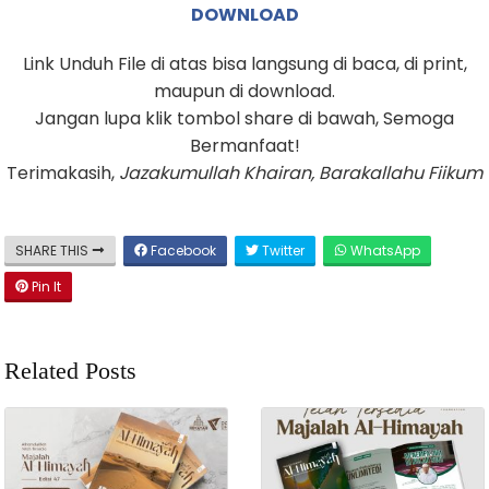
DOWNLOAD
Link Unduh File di atas bisa langsung di baca, di print,
maupun di download.
Jangan lupa klik tombol share di bawah, Semoga
Bermanfaat!
Terimakasih,
Jazakumullah Khairan, Barakallahu Fiikum
SHARE THIS
Facebook
Twitter
WhatsApp
Pin It
Related Posts