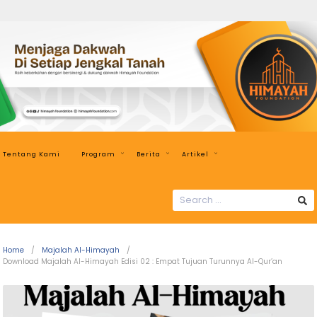
Himayah
Foundation
Menjaga
Dakwah
di
Setiap
Jengkal
Tentang Kami
Program
Berita
Artikel
Tanah
SEARCH
FOR:
Home
Majalah Al-Himayah
Download Majalah Al-Himayah Edisi 02 : Empat Tujuan Turunnya Al-Qur’an