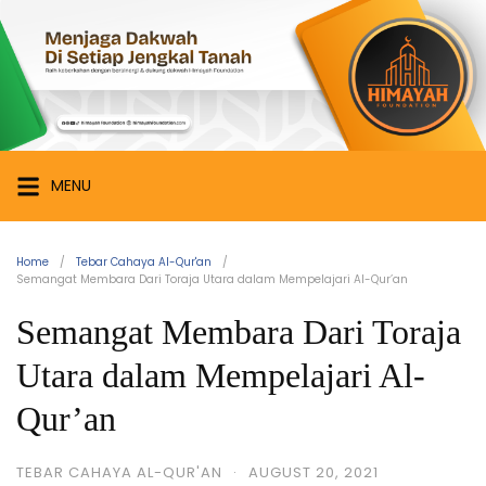
Skip
Himayah
to
Foundation
content
Menjaga
Dakwah
di
Setiap
MENU
Jengkal
Tanah
Home
Tebar Cahaya Al-Qur'an
Semangat Membara Dari Toraja Utara dalam Mempelajari Al-Qur’an
Semangat Membara Dari Toraja
Utara dalam Mempelajari Al-
Qur’an
TEBAR CAHAYA AL-QUR'AN
·
AUGUST 20, 2021