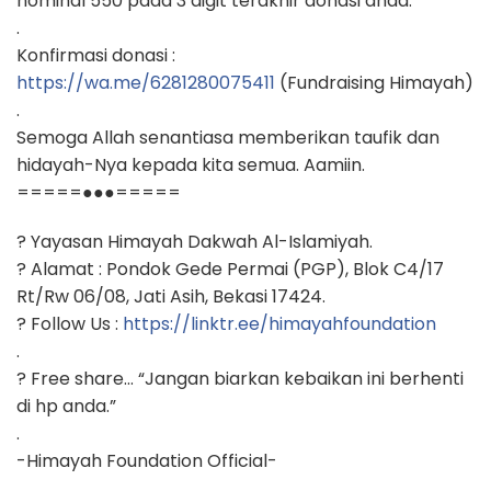
nominal 550 pada 3 digit terakhir donasi anda.
.
Konfirmasi donasi :
https://wa.me/6281280075411
(Fundraising Himayah)
.
Semoga Allah senantiasa memberikan taufik dan
hidayah-Nya kepada kita semua. Aamiin.
=====●●●=====
? Yayasan Himayah Dakwah Al-Islamiyah.
? Alamat : Pondok Gede Permai (PGP), Blok C4/17
Rt/Rw 06/08, Jati Asih, Bekasi 17424.
? Follow Us :
https://linktr.ee/himayahfoundation
.
? Free share… “Jangan biarkan kebaikan ini berhenti
di hp anda.”
.
-Himayah Foundation Official-