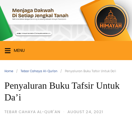
Skip
Himayah
to
Foundation
content
Menjaga
Dakwah
di
Setiap
MENU
Jengkal
Tanah
Home
Tebar Cahaya Al-Qur'an
Penyaluran Buku Tafsir Untuk Da’i
Penyaluran Buku Tafsir Untuk
Da’i
TEBAR CAHAYA AL-QUR'AN
·
AUGUST 24, 2021