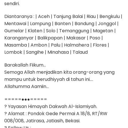
sendiri.
Diantaranya : | Aceh | Tanjung Balai | Riau | Bengkulu |
Mentawai | Lampung | Banten | Bandung | Jonggol |
Gumelar | Klaten | Solo | Temanggung | Magetan |
Karanganyar | Balikpapan | Makasar | Poso |
Masamba | Ambon | Palu | Halmahera | Flores |
Lombok | Sangihe | Minahasa | Talaud
Barakallah Fiikum…
Semoga Allah menjadikan kita orang-orang yang
mampu untuk berudhiyyah di tahun ini….
Allahumma Aamiin…
=====●●●=====
? Yayasan Himayah Dakwah Al-Islamiyah.
? Alamat : Pondok Gede Permai A 18/8, RT/RW
008/008, Jatirasa, Jatiasih, Bekasi.
? Follow Us :