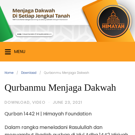
Skip
Himayah
to
Foundation
content
Menjaga
Dakwah
di
Setiap
MENU
Jengkal
Tanah
Home
Download
Qurbanmu Menjaga Dakwah
Qurbanmu Menjaga Dakwah
DOWNLOAD
,
VIDEO
·
JUNE 23, 2021
Qurban 1442 H | Himayah Foundation
Dalam rangka meneladani Rasulullah dan
menyambut ibadah qurban di Idul Adha 1442 Hijriyah