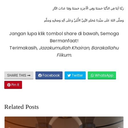
رَبَّنَا آتِنَا فِي الدُّنْيَا حَسَنَةً وَفِي الْآخِرَةِ حَسَنَةً وَقِنَا عَذَابَ النَّارِ
وَصَلَّى اللهُ عَلَى سَيِّدِنَا مُحَمَّدٍ النَّبِيِّ الأُمِّيِّ وَعَلَى آلِهِ وَصَحْبِهِ وَسَلَّم
Jangan lupa klik tombol share di bawah, Semoga
Bermanfaat!
Terimakasih,
Jazakumullah Khairan, Barakallahu
Fiikum.
SHARE THIS
Facebook
Twitter
WhatsApp
Pin It
Related Posts