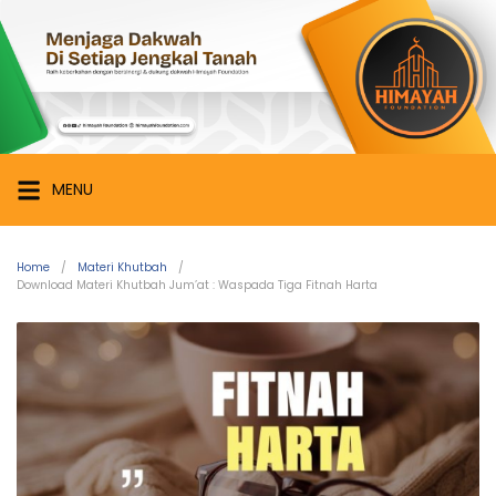
Skip
Himayah
to
Foundation
content
Menjaga
Dakwah
di
Setiap
MENU
Jengkal
Tanah
Home
Materi Khutbah
Download Materi Khutbah Jum’at : Waspada Tiga Fitnah Harta