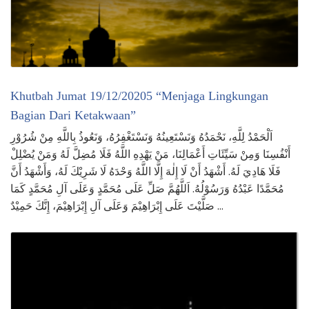
Khutbah Jumat 19/12/20205 “Menjaga Lingkungan
Bagian Dari Ketakwaan”
اَلْحَمْدُ لِلَّهِ، نَحْمَدُهُ وَنَسْتَعِينُهُ وَنَسْتَغْفِرُهُ، وَنَعُوذُ بِاللَّهِ مِنْ شُرُوْرِ
أَنْفُسِنَا وَمِنْ سَيِّئَاتِ أَعْمَالِنَا، مَنْ يَهْدِهِ اللَّهُ فَلَا مُضِلَّ لَهُ وَمَنْ يُضْلِلْ
فَلَا هَادِيَ لَهُ. أَشْهَدُ أَنْ لَا إِلٰهَ إِلَّا اللَّهُ وَحْدَهُ لَا شَرِيْكَ لَهُ، وَأَشْهَدُ أَنَّ
مُحَمَّدًا عَبْدُهُ وَرَسُوْلُهُ. اَللَّهُمَّ صَلِّ عَلَى مُحَمَّدٍ وَعَلَى آلِ مُحَمَّدٍ كَمَا
صَلَّيْتَ عَلَى إِبْرَاهِيْمَ وَعَلَى آلِ إِبْرَاهِيْمَ، إِنَّكَ حَمِيْدٌ …