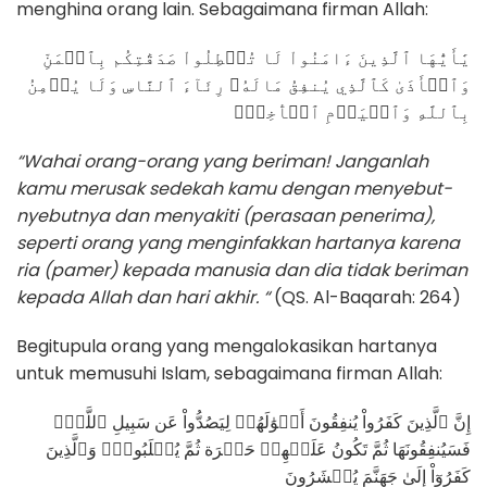
menghina orang lain. Sebagaimana firman Allah:
يَٰأَيُّهَا ٱلَّذِينَ ءَامَنُواْ لَا تُبۡطِلُواْ صَدَقَٰتِكُم بِٱلۡمَنِّ
وَٱلۡأَذَىٰ كَٱلَّذِي يُنفِقُ مَالَهُۥ رِئَآءَ ٱلنَّاسِ وَلَا يُؤۡمِنُ
بِٱللَّهِ وَٱلۡيَوۡمِ ٱلۡأٓخِرِۖ
“Wahai orang-orang yang beriman! Janganlah
kamu merusak sedekah kamu dengan menyebut-
nyebutnya dan menyakiti (perasaan penerima),
seperti orang yang menginfakkan hartanya karena
ria (pamer) kepada manusia dan dia tidak beriman
kepada Allah dan hari akhir. “
(QS. Al-Baqarah: 264)
Begitupula orang yang mengalokasikan hartanya
untuk memusuhi Islam, sebagaimana firman Allah:
إِنَّ ٱلَّذِينَ كَفَرُواْ يُنفِقُونَ أَمۡوَٰلَهُمۡ لِيَصُدُّواْ عَن سَبِيلِ ٱللَّهِۚ
فَسَيُنفِقُونَهَا ثُمَّ تَكُونُ عَلَيۡهِمۡ حَسۡرَة ثُمَّ يُغۡلَبُونَۗ وَٱلَّذِينَ
كَفَرُوٓاْ إِلَىٰ جَهَنَّمَ يُحۡشَرُونَ