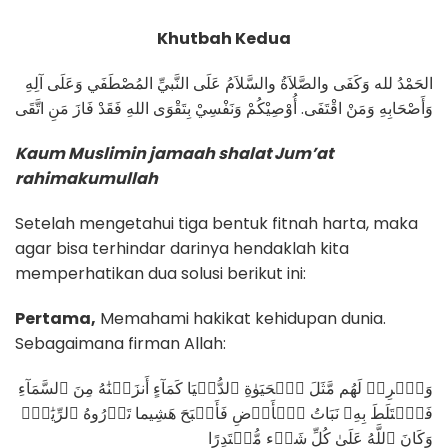
Khutbah Kedua
الحَمْدُ لله وَكَفَى والصَّلاَةُ والسَّلاَمُ عَلَى النَّبيِّ المُصْطَفَي وَعَلَى آلِهِ
وَأَصْحَابِهِ وَمَنْ اقْتَفَى. أُوْصِيْكُمْ وَنَفْسِيْ بِتَقْوَى اللهِ فَقَدْ فَازَ مَنِ اتَّقَى
Kaum Muslimin jamaah shalat Jum’at
rahimakumullah
Setelah mengetahui tiga bentuk fitnah harta, maka
agar bisa terhindar darinya hendaklah kita
memperhatikan dua solusi berikut ini:
Pertama,
Memahami hakikat kehidupan dunia.
Sebagaimana firman Allah:
وَٱضۡرِبۡ لَهُم مَّثَلَ ٱلۡحَيَوٰةِ ٱلدُّنۡيَا كَمَآءٍ أَنزَلۡنَٰهُ مِنَ ٱلسَّمَآءِ
فَٱخۡتَلَطَ بِهِۦ نَبَاتُ ٱلۡأَرۡضِ فَأَصۡبَحَ هَشِيما تَذۡرُوهُ ٱلرِّيَٰحُۗ
وَكَانَ ٱللَّهُ عَلَىٰ كُلِّ شَيۡء مُّقۡتَدِرًا