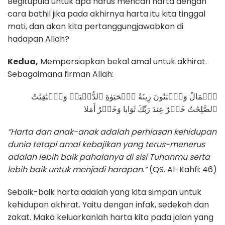
Begitupula untuk apa harus mencari harta dengan
cara bathil jika pada akhirnya harta itu kita tinggal
mati, dan akan kita pertanggungjawabkan di
hadapan Allah?
Kedua,
Mempersiapkan bekal amal untuk akhirat.
Sebagaimana firman Allah:
ٱلۡمَالُ وَٱلۡبَنُونَ زِينَةُ ٱلۡحَيَوٰةِ ٱلدُّنۡيَاۖ وَٱلۡبَٰقِيَٰتُ
ٱلصَّلِحَٰتُ خَيۡرٌ عِندَ رَبِّكَ ثَوَابا وَخَيۡرٌ أَمَلا
“Harta dan anak-anak adalah perhiasan kehidupan
dunia tetapi amal kebajikan yang terus-menerus
adalah lebih baik pahalanya di sisi Tuhanmu serta
lebih baik untuk menjadi harapan.”
(QS. Al-Kahfi: 46)
Sebaik-baik harta adalah yang kita simpan untuk
kehidupan akhirat. Yaitu dengan infak, sedekah dan
zakat. Maka keluarkanlah harta kita pada jalan yang