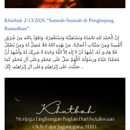
Khutbah 2/13/2026 “Sunnah-Sunnah di Penghujung
Ramadhan”
إِنَّ الْحَمْدَ للهِ نَحْمَدُهُ وَنَسْتَعِيْنُهُ وَنَسْتَغْفِرُهُ، وَنَعُوْذُ بِاللهِ مِنْ شُرُوْرِ
أَنْفُسِنَا وَمِنْ سَيِّئَاتِ أَعْمَالِنَا، مَنْ يَهْدِهِ اللهُ فَلَا مُضِلَّ لَهُ وَمَنْ يُضْلِلْ
فَلَا هَادِيَ لَهُ، أشْهَدُ أنْ لاَ إِلٰه إلاَّ اللّٰهُ وَحْدَهُ لَا شَرِيْكَ لَهُ وَأَشْهَدُ أَنَّ
مُحَمَّدًا عَبْدُهُ وَرَسُوْلُهُ. اَللَّهُمَّ صَلِّ عَلَى مُحَمَّدٍ وَعَلَى آلِ مُحَمَّدٍ كَمَا
صَلَّيْتَ عَلَى إِبْرَاهِيْمَ وَعَلَى آلِ إِبْرَاهِيْمَ، إِنَّكَ …