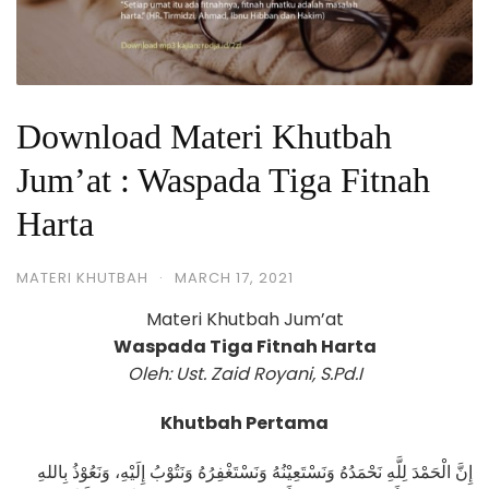
Download Materi Khutbah
Jum’at : Waspada Tiga Fitnah
Harta
MATERI KHUTBAH
·
MARCH 17, 2021
Materi Khutbah Jum’at
Waspada Tiga Fitnah Harta
Oleh: Ust. Zaid Royani, S.Pd.I
Khutbah Pertama
إِنَّ الْحَمْدَ لِلَّهِ نَحْمَدُهُ وَنَسْتَعِيْنُهُ وَنَسْتَغْفِرُهُ وَنَتُوْبُ إِلَيْهِ، وَنَعُوْذُ بِاللهِ