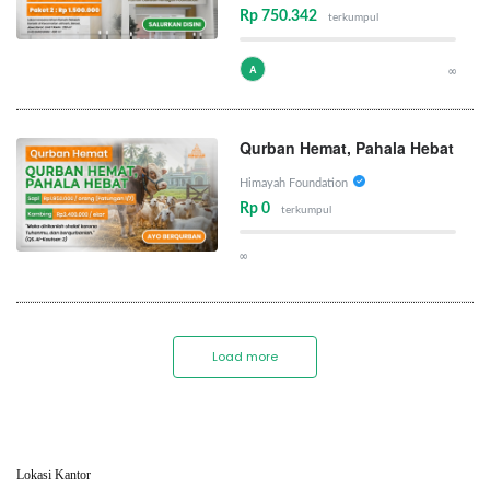
Rp 750.342
terkumpul
A
∞
Qurban Hemat, Pahala Hebat
Himayah Foundation
Rp 0
terkumpul
∞
Load more
Lokasi Kantor