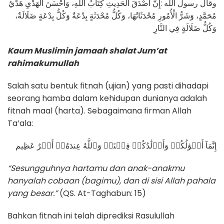
وقال رسول الله :إِنَّ أَصْدَقَ الْحَدِيثِ كِتَابُ اللَّهِ، وَأَحْسَنَ الْهَدْيِ هَدْيُ
مُحَمَّدٍ، وَشَرُّ الْأُمُورِ مُحْدَثَاتُهَا، وَكُلُّ مُحْدَثَةٍ بِدْعَةٌ وَكُلُّ بِدْعَةٍ ضَلَالَةٌ،
وَكُلُّ ضَلَالَةٍ فِي النَّارِ
Kaum Muslimin jamaah shalat Jum’at
rahimakumullah
Salah satu bentuk fitnah (ujian) yang pasti dihadapi
seorang hamba dalam kehidupan dunianya adalah
fitnah maal (harta). Sebagaimana firman Allah
Ta’ala:
إِنَّمَآ أَمۡوَٰلُكُمۡ وَأَوۡلَٰدُكُمۡ فِتۡنَةۚ وَٱللَّهُ عِندَهُۥٓ أَجۡرٌ عَظِيم
“Sesungguhnya hartamu dan anak-anakmu
hanyalah cobaan (bagimu), dan di sisi Allah pahala
yang besar.”
(QS. At-Taghabun: 15)
Bahkan fitnah ini telah diprediksi Rasulullah