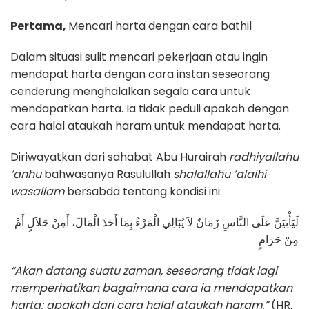
Pertama,
Mencari harta dengan cara bathil
Dalam situasi sulit mencari pekerjaan atau ingin
mendapat harta dengan cara instan seseorang
cenderung menghalalkan segala cara untuk
mendapatkan harta. Ia tidak peduli apakah dengan
cara halal ataukah haram untuk mendapat harta.
Diriwayatkan dari sahabat Abu Hurairah
radhiyallahu
‘anhu
bahwasanya Rasulullah
shalallahu ‘alaihi
wasallam
bersabda tentang kondisi ini:
لَيَأْتِيَنَّ عَلَى النَّاسِ زَمَانٌ لاَ يُبَالِي الْمَرْءُ بِمَا أَخَذَ الْمَالَ، أَمِنْ حَلاَلٍ أَمْ
مِنْ حَرَامٍ
“Akan datang suatu zaman, seseorang tidak lagi
memperhatikan bagaimana cara ia mendapatkan
harta; apakah dari cara halal ataukah haram.”
(HR.