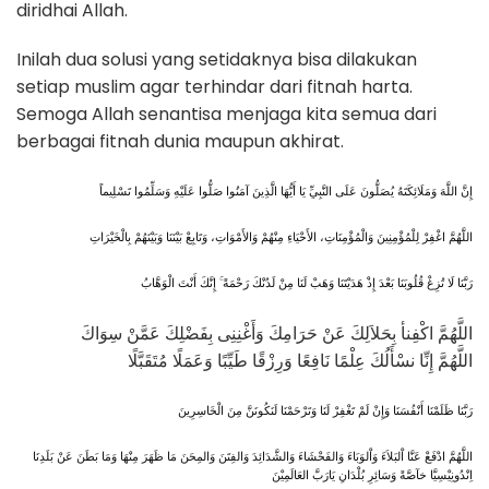
diridhai Allah.
Inilah dua solusi yang setidaknya bisa dilakukan
setiap muslim agar terhindar dari fitnah harta.
Semoga Allah senantisa menjaga kita semua dari
berbagai fitnah dunia maupun akhirat.
إِنَّ اللَّهَ وَمَلَائِكَتَهُ يُصَلُّونَ عَلَى النَّبِيِّ يَا أَيُّهَا الَّذِينَ آمَنُوا صَلُّوا عَلَيْهِ وَسَلِّمُوا تَسْلِيماً
اللَّهُمَّ اغْفِرْ لِلْمُؤْمِنِينَ وَالْمُؤْمِنَاتِ، الأَحْيَاءِ مِنْهُمْ وَالأَمْوَاتِ، وَتَابِعْ بَيْنَنَا وَبَيْنَهُمْ بِالْخَيْرَاتِ
رَبَّنَا لَا تُزِغْ قُلُوبَنَا بَعْدَ إِذْ هَدَيْتَنَا وَهَبْ لَنَا مِنْ لَدُنْكَ رَحْمَةً ۚ إِنَّكَ أَنْتَ الْوَهَّابُ
اللَّهُمَّ اكْفِنأ بِحَلاَلِكَ عَنْ حَرَامِكَ وَأَغْنِنِى بِفَضْلِكَ عَمَّنْ سِوَاكَ
اللَّهُمَّ إِنِّا نسْأَلُكَ عِلْمًا نَافِعًا وَرِزْقًا طَيِّبًا وَعَمَلًا مُتَقَبَّلًا
رَبَّنَا ظَلَمْنَا أَنْفُسَنَا وَإِنْ لَمْ تَغْفِرْ لَنَا وَتَرْحَمْنَا لَنَكُونَنَّ مِنَ الْخَاسِرِينَ
اللَّهُمَّ ادْفَعْ عَنَّا اْلبَلاَءَ وَاْلوَبَاءَ وَالفَحْشَاءَ وَالشَّدَائِدَ وَالفِتَنَ وَالمِحَنَ مَا ظَهَرَ مِنْهَا وَمَا بَطَنَ عَنْ بَلَدِنَا
اِنْدُونِيْسِيَّا خآصَّةً وَسَائِرِ بُلْدَانِ يَارَبَّ العَالَمِيْنَ