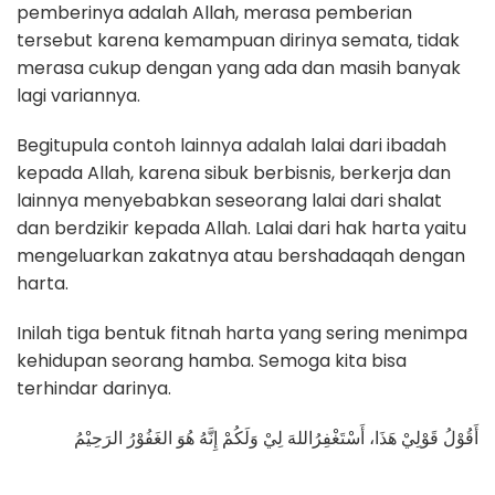
pemberinya adalah Allah, merasa pemberian
tersebut karena kemampuan dirinya semata, tidak
merasa cukup dengan yang ada dan masih banyak
lagi variannya.
Begitupula contoh lainnya adalah lalai dari ibadah
kepada Allah, karena sibuk berbisnis, berkerja dan
lainnya menyebabkan seseorang lalai dari shalat
dan berdzikir kepada Allah. Lalai dari hak harta yaitu
mengeluarkan zakatnya atau bershadaqah dengan
harta.
Inilah tiga bentuk fitnah harta yang sering menimpa
kehidupan seorang hamba. Semoga kita bisa
terhindar darinya.
أَقُوْلُ قَوْلِيْ هَذَا، أَسْتَغْفِرُاللهَ لِيْ وَلَكُمْ إِنَّهُ هُوَ الغَفُوْرُ الرَحِيْمُ