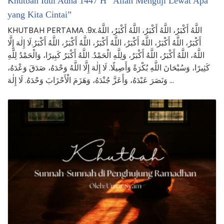
Khutbah Idul Adha 1447 H “Allah Menguji Lewat Apa
yang Kita Cintai”
KHUTBAH PERTAMA .9x.اللَّهُ أَكْبَرُ، اللَّهُ أَكْبَرُ، اللَّهُ أَكْبَرُ، اللَّهُ
أَكْبَرُ، اللَّهُ أَكْبَرُ، اللَّهُ أَكْبَرُ، اللَّهُ أَكْبَرُ، اللَّهُ أَكْبَرُ، اللَّهُ أَكْبَرُ.لَا إِلٰهَ إِلَّا
اللَّهُ، اللَّهُ أَكْبَرُ، اللَّهُ أَكْبَرُ، وَلِلَّهِ الْحَمْدُ. اللَّهُ أَكْبَرُ كَبِيرًا، وَالْحَمْدُ لِلَّهِ
كَثِيرًا، وَسُبْحَانَ اللَّهِ بُكْرَةً وَأَصِيلًا. لَا إِلٰهَ إِلَّا اللَّهُ وَحْدَهُ، صَدَقَ وَعْدَهُ،
وَنَصَرَ عَبْدَهُ، وَأَعَزَّ جُنْدَهُ، وَهَزَمَ الْأَحْزَابَ وَحْدَهُ. لَا إِلٰهَ …