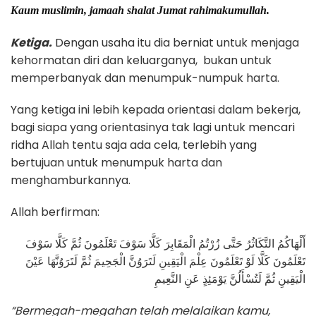
Kaum muslimin, jamaah shalat Jumat rahimakumullah.
Ketiga.
Dengan usaha itu dia berniat untuk menjaga
kehormatan diri dan keluarganya, bukan untuk
memperbanyak dan menumpuk-numpuk harta.
Yang ketiga ini lebih kepada orientasi dalam bekerja,
bagi siapa yang orientasinya tak lagi untuk mencari
ridha Allah tentu saja ada cela, terlebih yang
bertujuan untuk menumpuk harta dan
menghamburkannya.
Allah berfirman:
أَلْهَاكُمُ التَّكَاثُرُ حَتَّى زُرْتُمُ الْمَقَابِرَ كَلَّا سَوْفَ تَعْلَمُونَ ثُمَّ كَلَّا سَوْفَ
تَعْلَمُونَ كَلَّا لَوْ تَعْلَمُونَ عِلْمَ الْيَقِينِ لَتَرَوُنَّ الْجَحِيمَ ثُمَّ لَتَرَوُنَّهَا عَيْنَ
الْيَقِينِ ثُمَّ لَتُسْأَلُنَّ يَوْمَئِذٍ عَنِ النَّعِيمِ
“Bermegah-megahan telah melalaikan kamu,