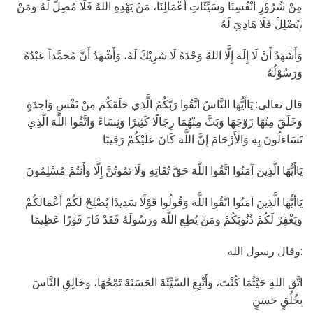
مِنْ شُرُوْرِ أَنْفُسِنَا وَسَيِّئَاتِ أَعْمَالِنَا، مَنْ يَهْدِهِ اللهُ فَلَا مُضِلَّ لَهُ وَمَنْ
يُضْلِلْ فَلَا هَادِيَ لَهُ،
وَأَشْهَدُ أَنْ لَا إِلَهَ إِلَّا اللهُ وَحْدَهُ لَا شَرِيْكَ لَهُ، وَأَشْهَدُ أَنَّ مُحمَّداً عَبْدُهُ
وَرَسُوْلُهُ
قال تعالى: يَاأَيُّهَا النَّاسُ اتَّقُوا رَبَّكُمُ الَّذِي خَلَقَكُمْ مِنْ نَفْسٍ وَاحِدَةٍ
وَخَلَقَ مِنْهَا زَوْجَهَا وَبَثَّ مِنْهُمَا رِجَالًا كَثِيرًا وَنِسَاءً وَاتَّقُوا اللَّهَ الَّذِي
تَسَاءَلُونَ بِهِ وَالْأَرْحَامَ إِنَّ اللَّهَ كَانَ عَلَيْكُمْ رَقِيبًا
يَاأَيُّهَا الَّذِينَ آمَنُوا اتَّقُوا اللَّهَ حَقَّ تُقَاتِهِ وَلَا تَمُوتُنَّ إِلَّا وَأَنْتُمْ مُسْلِمُونَ
يَاأَيُّهَا الَّذِينَ آمَنُوا اتَّقُوا اللَّهَ وَقُولُوا قَوْلًا سَدِيدًا يُصْلِحْ لَكُمْ أَعْمَالَكُمْ
وَيَغْفِرْ لَكُمْ ذُنُوبَكُمْ وَمَنْ يُطِعِ اللَّهَ وَرَسُولَهُ فَقَدْ فَازَ فَوْزًا عَظِيمًا
وقال رسول الله:
اتَّقِ اللهِ حَيْثُمَا كُنْتَ، وَأَتْبِعِ السَّيِّئَةَ الحَسَنَةَ تَمْحُهَا، وَخَالِقِ النَّاسَ
بِخُلُقٍ حَسَنٍ