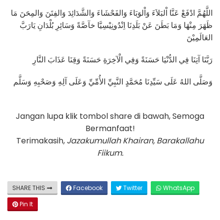
اللَّهُمَّ ادْفَعْ عَنَّا اْلبَلاَءَ وَاْلوَبَاءَ وَالفَحْشَاءَ وَالشَّدَائِدَ وَالفِتَنَ وَالمِحَنَ مَا
ظَهَرَ مِنْهَا وَمَا بَطَنَ عَنْ بَلَدِنَا اِنْدُونِيْسِيَّا خآصَّةً وَسَائِرِ بُلْدَانِ يَارَبَّ
العَالَمِيْنَ
رَبَّنَا آتِنَا فِي الدُّنْيَا حَسَنَةً وَفِي الْآخِرَةِ حَسَنَةً وَقِنَا عَذَابَ النَّارِ
وَصَلَّى اللهُ عَلَى سَيِّدِنَا مُحَمَّدٍ النَّبِيِّ الأُمِّيِّ وَعَلَى آلِهِ وَصَحْبِهِ وَسَلَّم
Jangan lupa klik tombol share di bawah, Semoga
Bermanfaat!
Terimakasih,
Jazakumullah Khairan, Barakallahu
Fiikum.
SHARE THIS
Facebook
Twitter
WhatsApp
Pin It