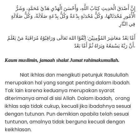
إِنَّ أَصْدَقَ الْحَدِيثِ كِتَابُ اللَّهِ، وَأَحْسَنَ الْهَدْيِ هَدْيُ مُحَمَّدٍ، وَشَرُّ
الْأُمُورِ مُحْدَثَاتُهَا، وَكُلُّ مُحْدَثَةٍ بِدْعَةٌ وَكُلُّ بِدْعَةٍ ضَلَالَةٌ، وَكُلُّ ضَلَالَةٍ
فِي النَّارِ
أَمَّا بَعْدُ مَعَاشِرَ المُؤْمِنِيْنَ: اِتَّقُوْا اللهَ تَعَالَى وَرَاقِبُوْهُ مُرَاقَبَةً مَنْ يَعْلَمُ
أَنَّ رَبَّهُ يَسْمَعُهُ وَيَرَاهُ ثُمَّ أَمَّا بَعْدُ،
Kaum muslimin, jamaah shalat Jumat rahimakumullah.
Niat ikhlas dan mengikuti petunjuk Rasulullah
merupakan hal yang sangat penting dalam ibadah.
Tak lain karena keduanya merupakan syarat
diterimanya amal di sisi Allah. Dalam ibadah, orang
ikhlas saja tidak cukup, kecuali jika ibadahnya sesuai
dengan tutunan. Pun demikian apabila telah sesuai
tuntunan, amalnya tidak berguna kecuali dengan
keikhlasan.