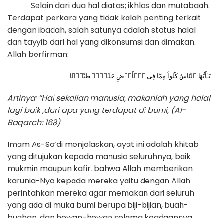
Selain dari dua hal diatas; ikhlas dan mutabaah.
Terdapat perkara yang tidak kalah penting terkait
dengan ibadah, salah satunya adalah status halal
dan tayyib dari hal yang dikonsumsi dan dimakan.
Allah berfirman:
يَـٰٓأَيُّهَا ٱلنَّاسُ كُلُواْ مِمَّا فِى ٱلۡأَرۡضِ حَلَـٰلاً۬ طَيِّبً۬ا
Artinya: “Hai sekalian manusia, makanlah yang halal
lagi baik ,dari apa yang terdapat di bumi, (Al-
Baqarah: 168)
Imam As-Sa’di menjelaskan, ayat ini adalah khitab
yang ditujukan kepada manusia seluruhnya, baik
mukmin maupun kafir, bahwa Allah memberikan
karunia-Nya kepada mereka yaitu dengan Allah
perintahkan mereka agar memakan dari seluruh
yang ada di muka bumi berupa biji-bijian, buah-
buahan, dan hewan-hewan selama keadaannya