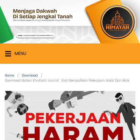
Skip
Himayah
to
Foundation
content
Menjaga
Dakwah
di
Setiap
MENU
Jengkal
Tanah
Home
Download
Download Materi Khutbah Jum’at : Kiat Menjadikan Pekerjaan Halal Dan Baik