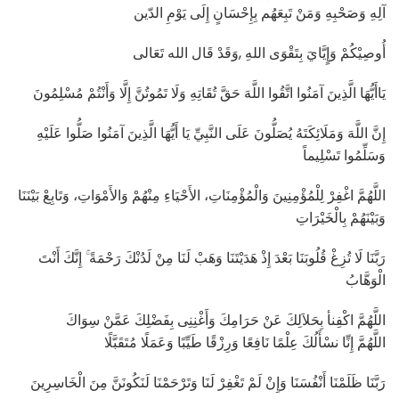
آلِهِ وَصَحْبِهِ وَمَنْ تَبِعَهُم بِإِحْسَانٍ إِلَى يَوْمِ الدّين
أُوصِيْكُمْ وَإٍيَّايَ بِتَقْوَى اللهِ ,وَقَدْ قَال الله تَعَالى
يَاأَيُّهَا الَّذِينَ آمَنُوا اتَّقُوا اللَّهَ حَقَّ تُقَاتِهِ وَلَا تَمُوتُنَّ إِلَّا وَأَنْتُمْ مُسْلِمُونَ
إِنَّ اللَّهَ وَمَلَائِكَتَهُ يُصَلُّونَ عَلَى النَّبِيِّ يَا أَيُّهَا الَّذِينَ آمَنُوا صَلُّوا عَلَيْهِ
وَسَلِّمُوا تَسْلِيماً
اللَّهُمَّ اغْفِرْ لِلْمُؤْمِنِينَ وَالْمُؤْمِنَاتِ، الأَحْيَاءِ مِنْهُمْ وَالأَمْوَاتِ، وَتَابِعْ بَيْنَنَا
وَبَيْنَهُمْ بِالْخَيْرَاتِ
رَبَّنَا لَا تُزِغْ قُلُوبَنَا بَعْدَ إِذْ هَدَيْتَنَا وَهَبْ لَنَا مِنْ لَدُنْكَ رَحْمَةً ۚ إِنَّكَ أَنْتَ
الْوَهَّابُ
اللَّهُمَّ اكْفِنأ بِحَلاَلِكَ عَنْ حَرَامِكَ وَأَغْنِنِى بِفَضْلِكَ عَمَّنْ سِوَاكَ
اللَّهُمَّ إِنِّا نسْأَلُكَ عِلْمًا نَافِعًا وَرِزْقًا طَيِّبًا وَعَمَلًا مُتَقَبَّلًا
رَبَّنَا ظَلَمْنَا أَنْفُسَنَا وَإِنْ لَمْ تَغْفِرْ لَنَا وَتَرْحَمْنَا لَنَكُونَنَّ مِنَ الْخَاسِرِينَ