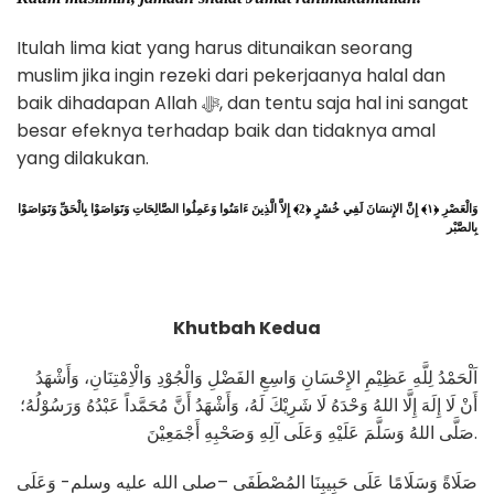
Itulah lima kiat yang harus ditunaikan seorang
muslim jika ingin rezeki dari pekerjaanya halal dan
baik dihadapan Allah ﷻ, dan tentu saja hal ini sangat
besar efeknya terhadap baik dan tidaknya amal
yang dilakukan.
وَالْعَصْرِ ﴿١﴾ إِنَّ الإِنسَانَ لَفِي خُسْرٍ ﴿2﴾ إِلاَّ الَّذِينَ ءَامَنُوا وَعَمِلُوا الصَّالِحَاتِ وَتَوَاصَوْا بِالْحَقِّ وَتَوَاصَوْا
بِالصَّبْر
Khutbah Kedua
اَلْحَمْدُ لِلَّهِ عَظِيْمِ الإِحْسَانِ وَاسِعِ الفَضْلِ وَالْجُوْدِ وَالْاِمْتِنَانِ، وَأَشْهَدُ
أَنْ لَا إِلَهَ إِلَّا اللهُ وَحْدَهُ لَا شَرِيْكَ لَهُ، وَأَشْهَدُ أَنَّ مُحَمَّداً عَبْدُهُ وَرَسُوْلُهُ؛
صَلَّى اللهُ وَسَلَّمَ عَلَيْهِ وَعَلَى آلِهِ وَصَحْبِهِ أَجْمَعِيْنَ.
صَلَاةً وَسَلَامًا عَلَى حَبِيبِنَا المُصْطَفَى –صلى الله عليه وسلم- وَعَلَى