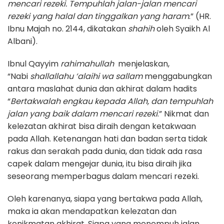
mencari rezeki. Tempuhlah jalan-jalan mencari
rezeki yang halal dan tinggalkan yang haram
.” (HR.
Ibnu Majah no. 2144, dikatakan
shahih
oleh Syaikh Al
Albani).
Ibnul Qayyim
rahimahullah
menjelaskan,
“Nabi
shallallahu ‘alaihi wa sallam
menggabungkan
antara maslahat dunia dan akhirat dalam hadits
“
Bertakwalah engkau kepada Allah, dan tempuhlah
jalan yang baik dalam mencari rezeki
.” Nikmat dan
kelezatan akhirat bisa diraih dengan ketakwaan
pada Allah. Ketenangan hati dan badan serta tidak
rakus dan serakah pada dunia, dan tidak ada rasa
capek dalam mengejar dunia, itu bisa diraih jika
seseorang memperbagus dalam mencari rezeki.
Oleh karenanya, siapa yang bertakwa pada Allah,
maka ia akan mendapatkan kelezatan dan
kenikmatan akhirat. Siapa yang menempuh jalan