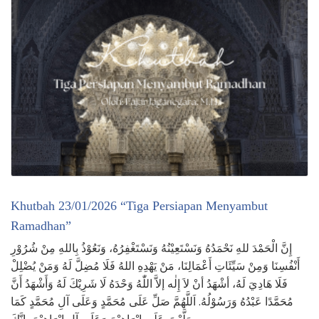
Khutbah 23/01/2026 “Tiga Persiapan Menyambut
Ramadhan”
إِنَّ الْحَمْدَ للهِ نَحْمَدُهُ وَنَسْتَعِيْنُهُ وَنَسْتَغْفِرُهُ، وَنَعُوْذُ بِاللهِ مِنْ شُرُوْرِ
أَنْفُسِنَا وَمِنْ سَيِّئَاتِ أَعْمَالِنَا، مَنْ يَهْدِهِ اللهُ فَلَا مُضِلَّ لَهُ وَمَنْ يُضْلِلْ
فَلَا هَادِيَ لَهُ، أشْهَدُ أنْ لاَ إِلٰه إلاَّ اللّٰهُ وَحْدَهُ لَا شَرِيْكَ لَهُ وَأَشْهَدُ أَنَّ
مُحَمَّدًا عَبْدُهُ وَرَسُوْلُهُ. اَللَّهُمَّ صَلِّ عَلَى مُحَمَّدٍ وَعَلَى آلِ مُحَمَّدٍ كَمَا