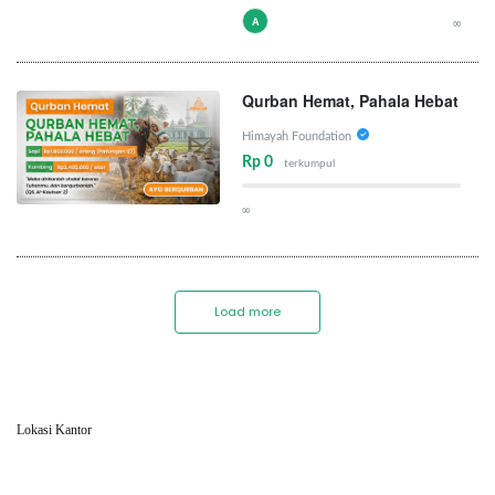
A
∞
Qurban Hemat, Pahala Hebat
Himayah Foundation
Rp 0
terkumpul
∞
Load more
Lokasi Kantor