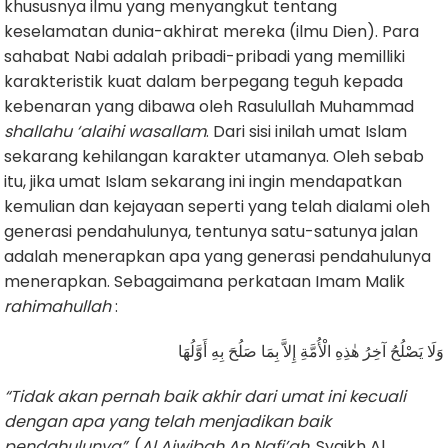
khususnya ilmu yang menyangkut tentang
keselamatan dunia-akhirat mereka (ilmu Dien). Para
sahabat Nabi adalah pribadi-pribadi yang memilliki
karakteristik kuat dalam berpegang teguh kepada
kebenaran yang dibawa oleh Rasulullah Muhammad
shallahu ‘alaihi wasallam
. Dari sisi inilah umat Islam
sekarang kehilangan karakter utamanya. Oleh sebab
itu, jika umat Islam sekarang ini ingin mendapatkan
kemulian dan kejayaan seperti yang telah dialami oleh
generasi pendahulunya, tentunya satu-satunya jalan
adalah menerapkan apa yang generasi pendahulunya
menerapkan. Sebagaimana perkataan Imam Malik
rahimahullah
:
وَلَا يَصْلُحُ آخِرُ هٰذِهِ الْأُمَّةِ إِلاَّ بِمَا صَلُحَ بِهِ أَوَّلُهَا
“Tidak akan pernah baik akhir dari umat ini kecuali
dengan apa yang telah menjadikan baik
pendahulunya”
. (
Al Ajwibah An
Nafi’ah
, Syaikh Al