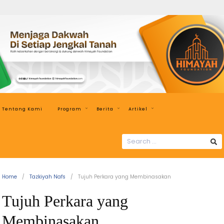
Himayah
Foundation
Menjaga
Dakwah
di
Setiap
Jengkal
Tentang Kami
Program
Berita
Artikel
Tanah
SEARCH
FOR:
Home
Tazkiyah Nafs
Tujuh Perkara yang Membinasakan
Tujuh Perkara yang
Membinasakan