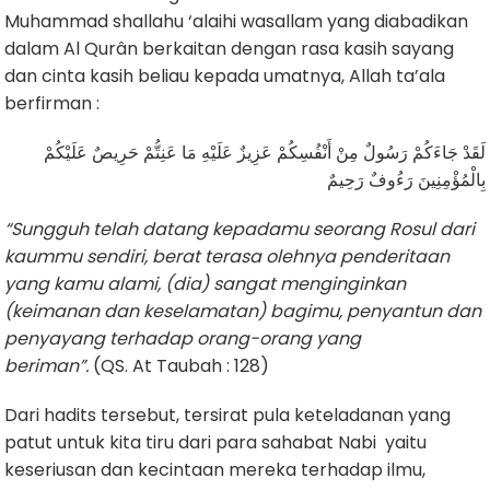
Muhammad shallahu ‘alaihi wasallam yang diabadikan
dalam Al Qurân berkaitan dengan rasa kasih sayang
dan cinta kasih beliau kepada umatnya, Allah ta’ala
berfirman :
لَقَدْ جَاءَكُمْ رَسُولٌ مِنْ أَنْفُسِكُمْ عَزِيزٌ عَلَيْهِ مَا عَنِتُّمْ حَرِيصٌ عَلَيْكُمْ
بِالْمُؤْمِنِينَ رَءُوفٌ رَحِيمٌ
“Sungguh telah datang kepadamu seorang Rosul dari
kaummu sendiri, berat terasa olehnya penderitaan
yang kamu alami, (dia) sangat menginginkan
(keimanan dan keselamatan) bagimu, penyantun dan
penyayang terhadap orang-orang yang
beriman”.
(QS. At Taubah : 128)
Dari hadits tersebut, tersirat pula keteladanan yang
patut untuk kita tiru dari para sahabat Nabi yaitu
keseriusan dan kecintaan mereka terhadap ilmu,