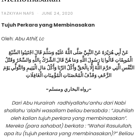
TAZKIYAH NAFS
·
JUNE 24, 2020
Tujuh Perkara yang Membinasakan
Oleh:
Abu Athif, Lc
عَنْ أَبِي هُرَيْرَةَ عَنْ النَّبِيِّ صَلَّى اللَّهُ عَلَيْهِ وَسَلَّمَ قَالَ اجْتَنِبُوا السَّبْعَ
الْمُوبِقَاتِ قَالُوا يَا رَسُولَ اللَّهِ وَمَا هُنَّ قَالَ الشِّرْكُ بِاللَّهِ وَالسِّحْرُ وَقَتْلُ
النَّفْسِ الَّتِي حَرَّمَ اللَّهُ إِلَّا بِالْحَقِّ وَأَكْلُ الرِّبَا وَأَكْلُ مَالِ الْيَتِيمِ وَالتَّوَلِّي يَوْمَ
الزَّحْفِ وَقَذْفُ الْمُحْصَنَاتِ الْمُؤْمِنَاتِ الْغَافِلَاتِ
-رواه البخاري ومسلم-
Dari Abu Hur
a
ir
a
h
radhiyallahu’anhu
dari Nabi
shallahu ‘alaihi wasallam
beliau bersabda : “Jauhilah
oleh kalian tujuh perkara yang membinasakan”.
Mereka (para sahab
a
t) berkata : “Wahai Rasulullah,
apa itu (tujuh perkara yang membinasakan)?” Beliau