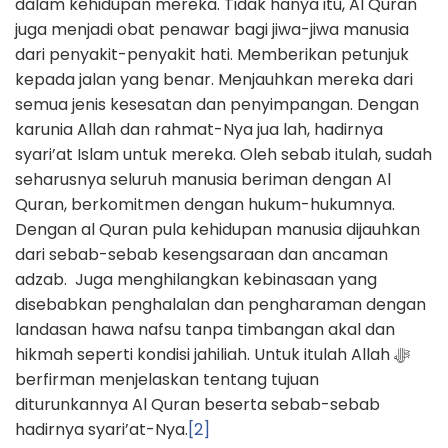
dalam kehidupan mereka. Tidak hanya itu, Al Quran
juga menjadi obat penawar bagi jiwa-jiwa manusia
dari penyakit-penyakit hati. Memberikan petunjuk
kepada jalan yang benar. Menjauhkan mereka dari
semua jenis kesesatan dan penyimpangan. Dengan
karunia Allah dan rahmat-Nya jua lah, hadirnya
syari’at Islam untuk mereka. Oleh sebab itulah, sudah
seharusnya seluruh manusia beriman dengan Al
Quran, berkomitmen dengan hukum-hukumnya.
Dengan al Quran pula kehidupan manusia dijauhkan
dari sebab-sebab kesengsaraan dan ancaman
adzab. Juga menghilangkan kebinasaan yang
disebabkan penghalalan dan pengharaman dengan
landasan hawa nafsu tanpa timbangan akal dan
hikmah seperti kondisi jahiliah. Untuk itulah Allah ﷻ
berfirman menjelaskan tentang tujuan
diturunkannya Al Quran beserta sebab-sebab
hadirnya syari’at-Nya.
[2]