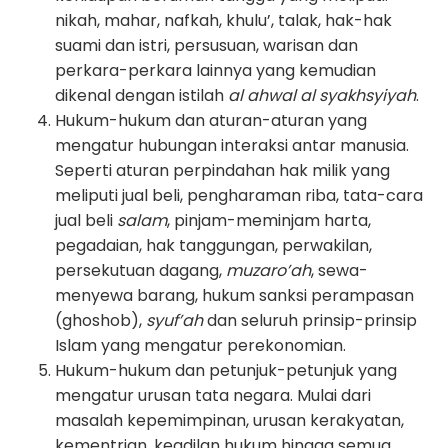
nikah, mahar, nafkah, khulu’, talak, hak-hak
suami dan istri, persusuan, warisan dan
perkara-perkara lainnya yang kemudian
dikenal dengan istilah
al ahwal al syakhsyiyah
.
Hukum-hukum dan aturan-aturan yang
mengatur hubungan interaksi antar manusia.
Seperti aturan perpindahan hak milik yang
meliputi jual beli, pengharaman riba, tata-cara
jual beli
salam
, pinjam-meminjam harta,
pegadaian, hak tanggungan, perwakilan,
persekutuan dagang,
muzaro’ah
, sewa-
menyewa barang, hukum sanksi perampasan
(ghoshob),
syuf’ah
dan seluruh prinsip-prinsip
Islam yang mengatur perekonomian.
Hukum-hukum dan petunjuk-petunjuk yang
mengatur urusan tata negara. Mulai dari
masalah kepemimpinan, urusan kerakyatan,
kementrian, keadilan hukum hingga semua