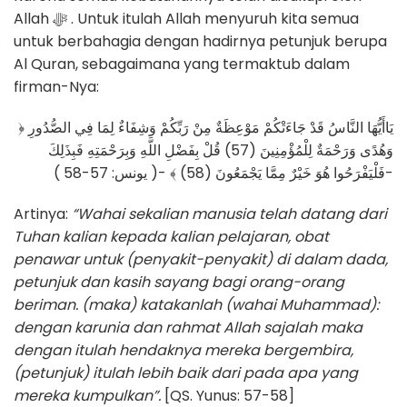
Allah ﷻ . Untuk itulah Allah menyuruh kita semua
untuk berbahagia dengan hadirnya petunjuk berupa
Al Quran, sebagaimana yang termaktub dalam
firman-Nya:
﴿ يَاأَيُّهَا النَّاسُ قَدْ جَاءَتْكُمْ مَوْعِظَةٌ مِنْ رَبِّكُمْ وَشِفَاءٌ لِمَا فِي الصُّدُورِ
وَهُدًى وَرَحْمَةٌ لِلْمُؤْمِنِينَ (57) قُلْ بِفَضْلِ اللَّهِ وَبِرَحْمَتِهِ فَبِذَلِكَ
فَلْيَفْرَحُوا هُوَ خَيْرٌ مِمَّا يَجْمَعُونَ (58) ﴾ -( يونس: 57-58 )-
Artinya:
“Wahai sekalian manusia telah datang dari
Tuhan kalian kepada kalian pelajaran, obat
penawar untuk (penyakit-penyakit) di dalam dada,
petunjuk dan kasih sayang bagi orang-orang
beriman. (maka) katakanlah (wahai Muhammad):
dengan karunia dan rahmat Allah sajalah maka
dengan itulah hendaknya mereka bergembira,
(petunjuk) itulah lebih baik dari pada apa yang
mereka kumpulkan”.
[QS. Yunus: 57-58]