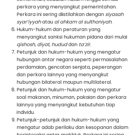
perkara yang menyangkut pemerintahan.
Perkara ini sering diistilahkan dengan
siyasah
syar’iyyah
atau
al ahkam al sulthoniyah
.
Hukum-hukum dan peraturan yang
menyangkut sanksi hukuman pidana dari mulai
qishosh, diyat
,
hudud
dan
ta’zir
.
Petunjuk dan hukum-hukum yang mengatur
hubungan antar negara seperti permasalahan
perdamaian, gencatan senjata, peperangan
dan perkara lainnya yang menyangkut
hubungan bilateral maupun multilateral.
Petunjuk dan hukum-hukum yang mengatur
soal makanan, minuman, pakaian dan perkara
lainnya yang menyangkut kebutuhan tiap
individu.
Petunjuk-petunjuk dan hukum-hukum yang
mengatur adab perilaku dan kesopanan dalam
berinteraksi antar makhluk. Perkara ini sering