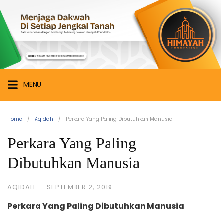
Skip
Himayah
to
Foundation
content
Menjaga
Dakwah
di
Setiap
MENU
Jengkal
Tanah
Home
Aqidah
Perkara Yang Paling Dibutuhkan Manusia
Perkara Yang Paling
Dibutuhkan Manusia
AQIDAH
·
SEPTEMBER 2, 2019
Perkara Yang Paling Dibutuhkan Manusia