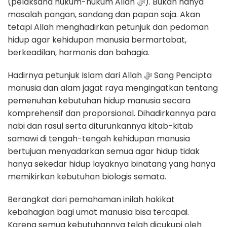
(pelaksana hukum-hukum Allah ﷻ). Bukan hanya
masalah pangan, sandang dan papan saja. Akan
tetapi Allah menghadirkan petunjuk dan pedoman
hidup agar kehidupan manusia bermartabat,
berkeadilan, harmonis dan bahagia.
Hadirnya petunjuk Islam dari Allah ﷻ Sang Pencipta
manusia dan alam jagat raya mengingatkan tentang
pemenuhan kebutuhan hidup manusia secara
komprehensif dan proporsional. Dihadirkannya para
nabi dan rasul serta diturunkannya kitab-kitab
samawi di tengah-tengah kehidupan manusia
bertujuan menyadarkan semua agar hidup tidak
hanya sekedar hidup layaknya binatang yang hanya
memikirkan kebutuhan biologis semata.
Berangkat dari pemahaman inilah hakikat
kebahagian bagi umat manusia bisa tercapai.
Karena semua kebutuhannya telah dicukupi oleh