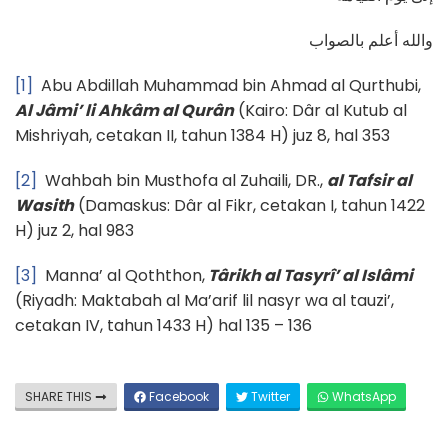
والله أعلم بالصواب
[1]
Abu Abdillah Muhammad bin Ahmad al Qurthubi,
Al J
âmi’ li Ahk
âm al Qur
ân
(Kairo: Dâr al Kutub al
Mishriyah, cetakan II, tahun 1384 H) juz 8, hal 353
[2]
Wahbah bin Musthofa al Zuhaili, DR.,
al Tafsir al
Wasith
(Damaskus: Dâr al Fikr, cetakan I, tahun 1422
H) juz 2, hal 983
[3]
Manna’ al Qoththon,
T
ârikh al Tasyr
î’ al Isl
âmi
(Riyadh: Maktabah al Ma’arif lil nasyr wa al tauzi’,
cetakan IV, tahun 1433 H) hal 135 – 136
SHARE THIS
Facebook
Twitter
WhatsApp