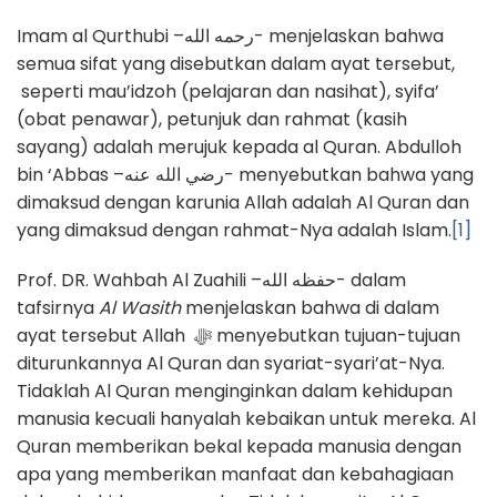
Imam al Qurthubi –رحمه الله- menjelaskan bahwa
semua sifat yang disebutkan dalam ayat tersebut,
seperti mau’idzoh (pelajaran dan nasihat), syifa’
(obat penawar), petunjuk dan rahmat (kasih
sayang) adalah merujuk kepada al Quran. Abdulloh
bin ‘Abbas –رضي الله عنه- menyebutkan bahwa yang
dimaksud dengan karunia Allah adalah Al Quran dan
yang dimaksud dengan rahmat-Nya adalah Islam.
[1]
Prof. DR. Wahbah Al Zuahili –حفظه الله- dalam
tafsirnya
Al Wasith
menjelaskan bahwa di dalam
ayat tersebut Allah ﷻ menyebutkan tujuan-tujuan
diturunkannya Al Quran dan syariat-syari’at-Nya.
Tidaklah Al Quran menginginkan dalam kehidupan
manusia kecuali hanyalah kebaikan untuk mereka. Al
Quran memberikan bekal kepada manusia dengan
apa yang memberikan manfaat dan kebahagiaan