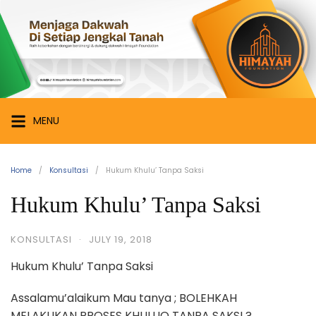
Skip
Himayah
to
Foundation
content
Menjaga
Dakwah
di
Setiap
MENU
Jengkal
Tanah
Home
Konsultasi
Hukum Khulu’ Tanpa Saksi
Hukum Khulu’ Tanpa Saksi
KONSULTASI
·
JULY 19, 2018
Hukum Khulu’ Tanpa Saksi
Assalamu’alaikum Mau tanya ; BOLEHKAH
MELAKUKAN PROSES KHULUQ TANPA SAKSI ?