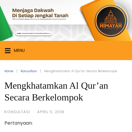
Skip
Himayah
to
Foundation
content
Menjaga
Dakwah
di
Setiap
MENU
Jengkal
Tanah
Home
Konsultasi
Mengkhatamkan Al Qur’an Secara Berkelompok
Mengkhatamkan Al Qur’an
Secara Berkelompok
KONSULTASI
·
APRIL 11, 2018
Pertanyaan: