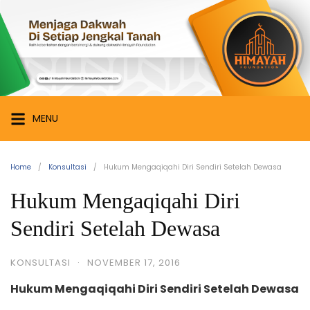
Skip
Himayah
to
Foundation
content
Menjaga
Dakwah
di
Setiap
MENU
Jengkal
Tanah
Home
Konsultasi
Hukum Mengaqiqahi Diri Sendiri Setelah Dewasa
Hukum Mengaqiqahi Diri
Sendiri Setelah Dewasa
KONSULTASI
·
NOVEMBER 17, 2016
Hukum Mengaqiqahi Diri Sendiri Setelah Dewasa