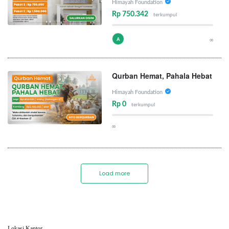
Himayah Foundation
Rp 750.342
terkumpul
A
∞
Qurban Hemat, Pahala Hebat
Himayah Foundation
Rp 0
terkumpul
∞
Load more
Lokasi Kantor