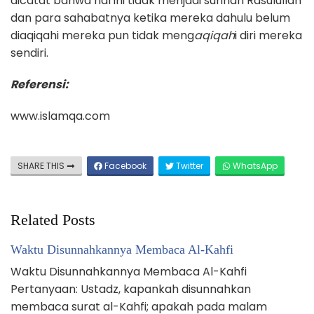
dicatat bahwa hal ini tidak menjadi sunnah Rasulullah
dan para sahabatnya ketika mereka dahulu belum
diaqiqahi mereka pun tidak meng
aqiqah
i diri mereka
sendiri.
Referensi:
www.islamqa.com
SHARE THIS
Facebook
Twitter
WhatsApp
Related Posts
Waktu Disunnahkannya Membaca Al-Kahfi
Waktu Disunnahkannya Membaca Al-Kahfi
Pertanyaan: Ustadz, kapankah disunnahkan
membaca surat al-Kahfi; apakah pada malam