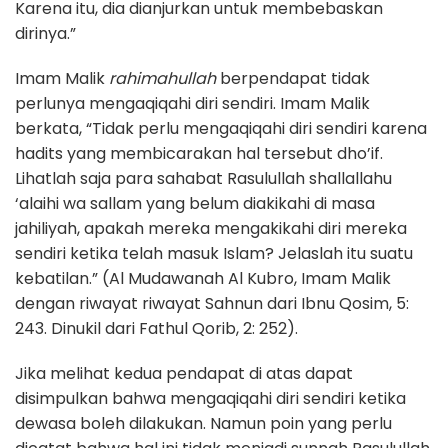
Karena itu, dia dianjurkan untuk membebaskan
dirinya.”
Imam Malik
rahimahullah
berpendapat tidak
perlunya mengaqiqahi diri sendiri. Imam Malik
berkata, “Tidak perlu mengaqiqahi diri sendiri karena
hadits yang membicarakan hal tersebut dho’if.
Lihatlah saja para sahabat Rasulullah shallallahu
‘alaihi wa sallam yang belum diakikahi di masa
jahiliyah, apakah mereka mengakikahi diri mereka
sendiri ketika telah masuk Islam? Jelaslah itu suatu
kebatilan.” (Al Mudawanah Al Kubro, Imam Malik
dengan riwayat riwayat Sahnun dari Ibnu Qosim, 5:
243. Dinukil dari Fathul Qorib, 2: 252).
Jika melihat kedua pendapat di atas dapat
disimpulkan bahwa mengaqiqahi diri sendiri ketika
dewasa boleh dilakukan. Namun poin yang perlu