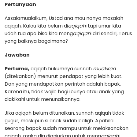
Pertanyaan
Assalamualaikum, Ustad ana mau nanya masalah
aqiqah, Kalau kita belum di
aqiqah
i tapi umur kita
udah tua apa bisa kita meng
aqiqah
i diri sendiri, Terus
yang baiknya bagaimana?
Jawaban
Pertama,
aqiqah hukumnya sunnah
muakkad
(ditekankan) menurut pendapat yang lebih kuat.
Dan yang mendapatkan perintah adalah bapak.
Karena itu, tidak wajib bagi ibunya atau anak yang
diakikahi untuk menunaikannya.
Jika aqiqah belum ditunaikan, sunnah aqiqah tidak
gugur, meskipun si anak sudah baligh. Apabila
seorang bapak sudah mampu untuk melaksanakan
aqiqah, maka dia dianjurkan untuk meng
aqiqah
i