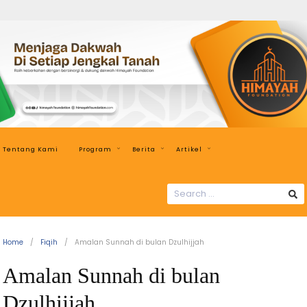
Himayah
Foundation
Menjaga
Dakwah
di
Setiap
Jengkal
Tentang Kami
Program
Berita
Artikel
Tanah
SEARCH
FOR:
Home
Fiqih
Amalan Sunnah di bulan Dzulhijjah
Amalan Sunnah di bulan
Dzulhijjah