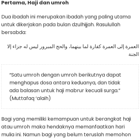
Pertama, Haji dan umroh
Dua ibadah ini merupakan ibadah yang paling utama
untuk dikerjakan pada bulan dzulhijjah. Rasulullah
bersabda:
العمرة إلى العمرة كفارة لما بينهما، والحج المبرور ليس له جزاء إلا
الجنة
“Satu umroh dengan umroh berikutnya dapat
menghapus dosa antara keduanya, dan tidak
ada balasan untuk haji mabrur kecuali surga.”
(Muttafaq ‘alaih)
Bagi yang memiliki kemampuan untuk berangkat haji
atau umroh maka hendaknya memanfaatkan hari
mulia ini. Namun bagi yang belum teruslah memohon