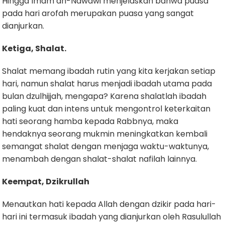
Hingga Imam an-Nawawi menjelaskan bahwa puasa
pada hari arofah merupakan puasa yang sangat
dianjurkan.
Ketiga, Shalat.
Shalat memang ibadah rutin yang kita kerjakan setiap
hari, namun shalat harus menjadi ibadah utama pada
bulan dzulhijjah, mengapa? Karena shalatlah ibadah
paling kuat dan intens untuk mengontrol keterkaitan
hati seorang hamba kepada Rabbnya, maka
hendaknya seorang mukmin meningkatkan kembali
semangat shalat dengan menjaga waktu-waktunya,
menambah dengan shalat-shalat nafilah lainnya.
Keempat, Dzikrullah
Menautkan hati kepada Allah dengan dzikir pada hari-
hari ini termasuk ibadah yang dianjurkan oleh Rasulullah