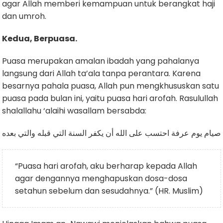
agar Allah memberi kemampuan untuk berangkat haji
dan umroh.
Kedua, Berpuasa.
Puasa merupakan amalan ibadah yang pahalanya
langsung dari Allah ta’ala tanpa perantara. Karena
besarnya pahala puasa, Allah pun mengkhususkan satu
puasa pada bulan ini, yaitu puasa hari arofah. Rasulullah
shalallahu ‘alaihi wasallam bersabda:
صيام يوم عرفة احتسب على الله أن يكفر السنة التي قبله والتي بعده
“Puasa hari arofah, aku berharap kepada Allah
agar dengannya menghapuskan dosa-dosa
setahun sebelum dan sesudahnya.” (HR. Muslim)