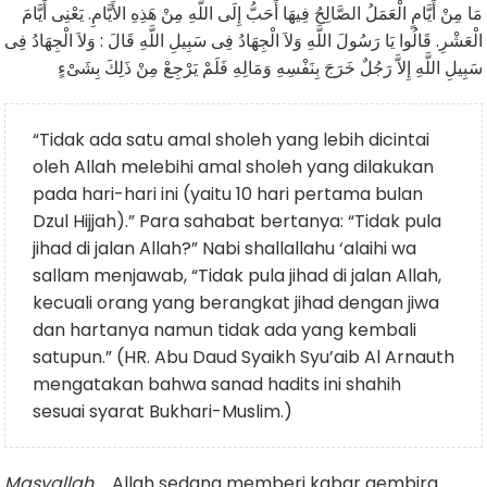
مَا مِنْ أَيَّامٍ الْعَمَلُ الصَّالِحُ فِيهَا أَحَبُّ إِلَى اللَّهِ مِنْ هَذِهِ الأَيَّامِ. يَعْنِى أَيَّامَ
الْعَشْرِ. قَالُوا يَا رَسُولَ اللَّهِ وَلاَ الْجِهَادُ فِى سَبِيلِ اللَّهِ قَالَ : وَلاَ الْجِهَادُ فِى
سَبِيلِ اللَّهِ إِلاَّ رَجُلٌ خَرَجَ بِنَفْسِهِ وَمَالِهِ فَلَمْ يَرْجِعْ مِنْ ذَلِكَ بِشَىْءٍ
“Tidak ada satu amal sholeh yang lebih dicintai
oleh Allah melebihi amal sholeh yang dilakukan
pada hari-hari ini (yaitu 10 hari pertama bulan
Dzul Hijjah).” Para sahabat bertanya: “Tidak pula
jihad di jalan Allah?” Nabi shallallahu ‘alaihi wa
sallam menjawab, “Tidak pula jihad di jalan Allah,
kecuali orang yang berangkat jihad dengan jiwa
dan hartanya namun tidak ada yang kembali
satupun.” (HR. Abu Daud Syaikh Syu’aib Al Arnauth
mengatakan bahwa sanad hadits ini shahih
sesuai syarat Bukhari-Muslim.)
Masyallah…
Allah sedang memberi kabar gembira