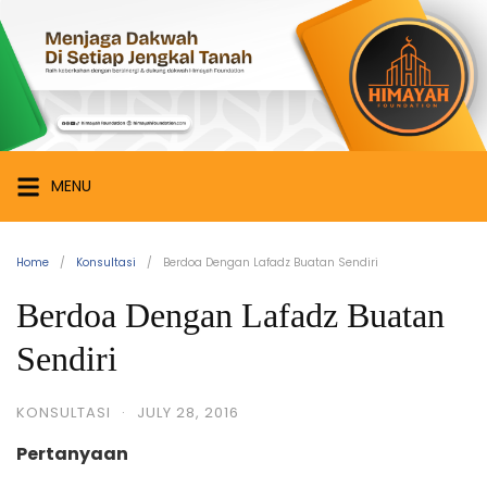
Skip
Himayah
to
Foundation
content
Menjaga
Dakwah
di
Setiap
MENU
Jengkal
Tanah
Home
Konsultasi
Berdoa Dengan Lafadz Buatan Sendiri
Berdoa Dengan Lafadz Buatan
Sendiri
KONSULTASI
·
JULY 28, 2016
Pertanyaan