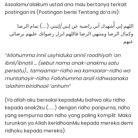
Assalamu’alaikum ustad ana mau bertanya terkait
postingan ini (Postingan berisi Tentang do’a ini):
اللهم إني أُشهدك أني راضية عن إبني/إبنتي (…..) تمام الرضا
وكمال الرضا ومنتهي الرضا فاللهم انزل رضوانك عليهم برضائي
عنهم
“Allohumma innii usyhiduka annii roodhiyah ‘an
ibnii/ibnatii … (sebut nama anak-anakmu satu
persatu)… tamaamar-ridho wa kamaalar-ridho wa
muntahayir-ridho. Fallohumma anzil ridhwaanaka
‘alaihim biridhooii ‘anhum”
(Ya allah aku bersaksi kepadaMu bahwa aku ridho
kepada anak2ku (…….) dengan ridho paripurna, ridho
yang sempurna dan ridho yang paling komplit. Maka
turunkan ya Allah keridhoanMu kepada mereka demi
ridhoku kepada mereka).