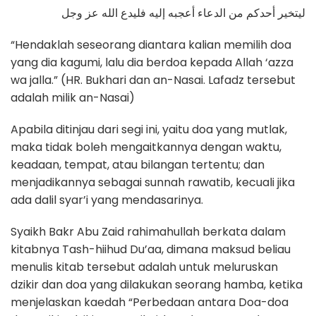
ليتخير أحدكم من الدعاء أعجبه إليه فليدع الله عز وجل
“Hendaklah seseorang diantara kalian memilih doa
yang dia kagumi, lalu dia berdoa kepada Allah ‘azza
wa jalla.” (HR. Bukhari dan an-Nasai. Lafadz tersebut
adalah milik an-Nasai)
Apabila ditinjau dari segi ini, yaitu doa yang mutlak,
maka tidak boleh mengaitkannya dengan waktu,
keadaan, tempat, atau bilangan tertentu; dan
menjadikannya sebagai sunnah rawatib, kecuali jika
ada dalil syar’i yang mendasarinya.
Syaikh Bakr Abu Zaid rahimahullah berkata dalam
kitabnya Tash-hiihud Du’aa, dimana maksud beliau
menulis kitab tersebut adalah untuk meluruskan
dzikir dan doa yang dilakukan seorang hamba, ketika
menjelaskan kaedah “Perbedaan antara Doa-doa