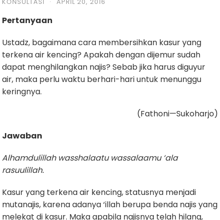
KONSULTASI
·
APRIL 20, 2016
Pertanyaan
Ustadz, bagaimana cara membersihkan kasur yang
terkena air kencing? Apakah dengan dijemur sudah
dapat menghilangkan najis? Sebab jika harus diguyur
air, maka perlu waktu berhari-hari untuk menunggu
keringnya.
(Fathoni—Sukoharjo)
Jawaban
Alhamdulillah wasshalaatu wassalaamu ‘ala
rasuulillah.
Kasur yang terkena air kencing, statusnya menjadi
mutanajis, karena adanya ‘illah berupa benda najis yang
melekat di kasur. Maka apabila najisnya telah hilang,