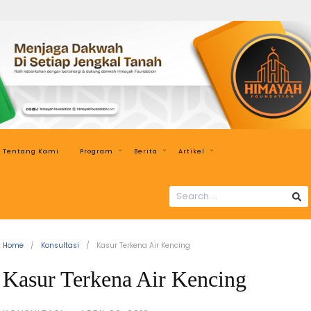
Himayah
Foundation
Menjaga
Dakwah
di
Setiap
Jengkal
Tentang Kami
Program
Berita
Artikel
Tanah
SEARCH
FOR:
Home
Konsultasi
Kasur Terkena Air Kencing
Kasur Terkena Air Kencing