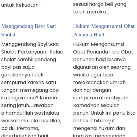
sesuai harga beli yang
untuk kekuatan …
telah mereka …
Menggendong Bayi Saat
Hukum Mengonsumsi Obat
Sholat
Penunda Haid
Menggendong Bayi Saat
Hukum Mengonsumsi
Sholat Pertanyaan : Kalau
Obat Penunda Haid Obat
sholat sambil gendong
penunda haid bisanya
bayi pas sujud
digunakan oleh seorang
gerakannya tidak
wanita agar bisa
sempurna karena satu
melaksanakan umrah
tangan memegang bayi
dan haji dengan
itu bagaimana? Karena
sempurna atau shiyam
sering jatuh. Jawaban :
Ramadhan sebulan
alhamdulillah washalatu
penuh. Untuk ini, perlu kita
wassalamu ‘ala rasulillah,
bahas lebih lanjut
ba’du. Pertama,
mengenai hukum dan
diperbolehkan bagi
implikasi penggunaan