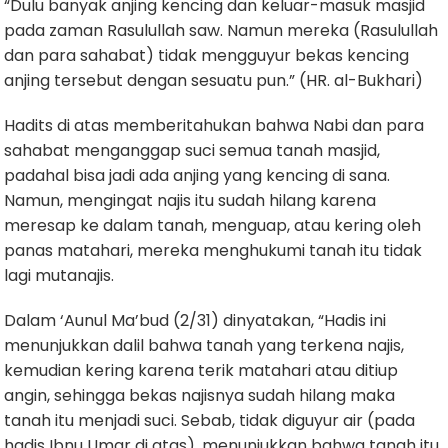
“Dulu banyak anjing kencing dan keluar-masuk masjid
pada zaman Rasulullah saw. Namun mereka (Rasulullah
dan para sahabat) tidak mengguyur bekas kencing
anjing tersebut dengan sesuatu pun.” (HR. al-Bukhari)
Hadits di atas memberitahukan bahwa Nabi dan para
sahabat menganggap suci semua tanah masjid,
padahal bisa jadi ada anjing yang kencing di sana.
Namun, mengingat najis itu sudah hilang karena
meresap ke dalam tanah, menguap, atau kering oleh
panas matahari, mereka menghukumi tanah itu tidak
lagi mutanajis.
Dalam ‘Aunul Ma’bud (2/31) dinyatakan, “Hadis ini
menunjukkan dalil bahwa tanah yang terkena najis,
kemudian kering karena terik matahari atau ditiup
angin, sehingga bekas najisnya sudah hilang maka
tanah itu menjadi suci. Sebab, tidak diguyur air (pada
hadis Ibnu Umar di atas), menunjukkan bahwa tanah itu