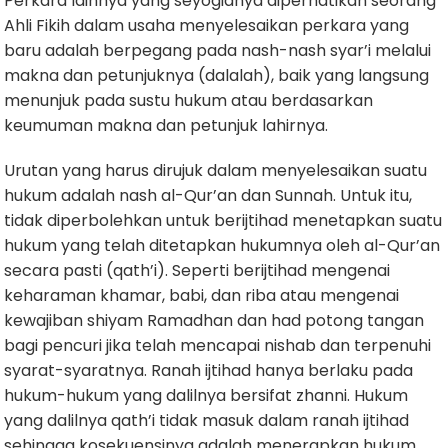
Perkara lainnya yang seyogianya diperhatikan seorang
Ahli Fikih dalam usaha menyelesaikan perkara yang
baru adalah berpegang pada nash-nash syar’i melalui
makna dan petunjuknya (dalalah), baik yang langsung
menunjuk pada sustu hukum atau berdasarkan
keumuman makna dan petunjuk lahirnya.
Urutan yang harus dirujuk dalam menyelesaikan suatu
hukum adalah nash al-Qur’an dan Sunnah. Untuk itu,
tidak diperbolehkan untuk berijtihad menetapkan suatu
hukum yang telah ditetapkan hukumnya oleh al-Qur’an
secara pasti (qath’i). Seperti berijtihad mengenai
keharaman khamar, babi, dan riba atau mengenai
kewajiban shiyam Ramadhan dan had potong tangan
bagi pencuri jika telah mencapai nishab dan terpenuhi
syarat-syaratnya. Ranah ijtihad hanya berlaku pada
hukum-hukum yang dalilnya bersifat zhanni. Hukum
yang dalilnya qath’i tidak masuk dalam ranah ijtihad
sehingga kosekuensinya adalah menerapkan hukum