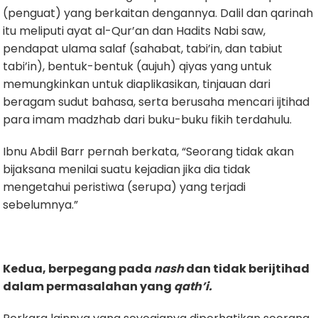
(penguat) yang berkaitan dengannya. Dalil dan qarinah
itu meliputi ayat al-Qur’an dan Hadits Nabi saw,
pendapat ulama salaf (sahabat, tabi’in, dan tabiut
tabi’in), bentuk-bentuk (aujuh) qiyas yang untuk
memungkinkan untuk diaplikasikan, tinjauan dari
beragam sudut bahasa, serta berusaha mencari ijtihad
para imam madzhab dari buku-buku fikih terdahulu.
Ibnu Abdil Barr pernah berkata, “Seorang tidak akan
bijaksana menilai suatu kejadian jika dia tidak
mengetahui peristiwa (serupa) yang terjadi
sebelumnya.”
Kedua, berpegang pada
nash
dan tidak berijtihad
dalam permasalahan yang
qath’i
.