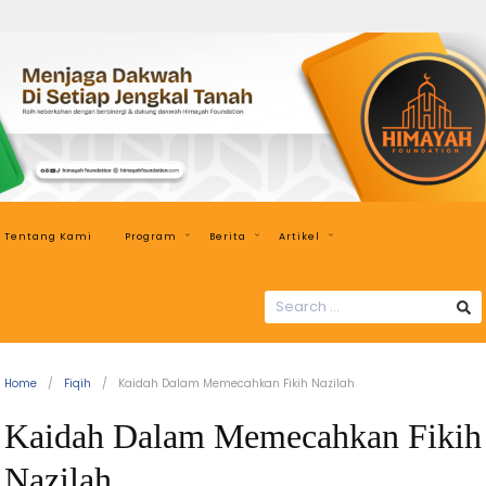
Himayah
Foundation
Menjaga
Dakwah
di
Setiap
Jengkal
Tentang Kami
Program
Berita
Artikel
Tanah
SEARCH
FOR:
Home
Fiqih
Kaidah Dalam Memecahkan Fikih Nazilah
Kaidah Dalam Memecahkan Fikih
Nazilah