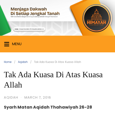
Skip
Himayah
to
Foundation
content
Menjaga
Dakwah
di
Setiap
MENU
Jengkal
Tanah
Home
Aqidah
Tak Ada Kuasa Di Atas Kuasa Allah
Tak Ada Kuasa Di Atas Kuasa
Allah
AQIDAH
·
MARCH 7, 2016
Syarh Matan Aqidah Thahawiyah 26-28