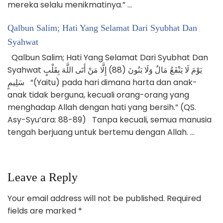
mereka selalu menikmatinya.” …
Qalbun Salim; Hati Yang Selamat Dari Syubhat Dan
Syahwat
Qalbun Salim; Hati Yang Selamat Dari Syubhat Dan
Syahwat يَوْمَ لَا يَنْفَعُ مَالٌ وَلَا بَنُونَ (88) إِلَّا مَنْ أَتَى اللَّهَ بِقَلْبٍ
سَلِيمٍ “(Yaitu) pada hari dimana harta dan anak-
anak tidak berguna, kecuali orang-orang yang
menghadap Allah dengan hati yang bersih.” (QS.
Asy-Syu’ara: 88-89) Tanpa kecuali, semua manusia
tengah berjuang untuk bertemu dengan Allah. …
Leave a Reply
Your email address will not be published.
Required
fields are marked
*