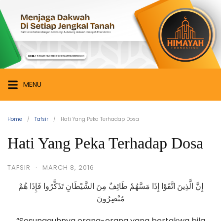
Skip
Himayah
to
Foundation
content
Menjaga
Dakwah
di
Setiap
MENU
Jengkal
Tanah
Home
Tafsir
Hati Yang Peka Terhadap Dosa
Hati Yang Peka Terhadap Dosa
TAFSIR
·
MARCH 8, 2016
إِنَّ الَّذِينَ اتَّقَوْا إِذَا مَسَّهُمْ طَائِفٌ مِنَ الشَّيْطَانِ تَذَكَّرُوا فَإِذَا هُمْ
مُبْصِرُونَ
“Sesungguhnya orang-orang yang bertakwa bila