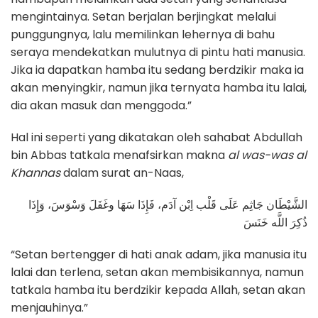
mengintainya. Setan berjalan berjingkat melalui
punggungnya, lalu memilinkan lehernya di bahu
seraya mendekatkan mulutnya di pintu hati manusia.
Jika ia dapatkan hamba itu sedang berdzikir maka ia
akan menyingkir, namun jika ternyata hamba itu lalai,
dia akan masuk dan menggoda.”
Hal ini seperti yang dikatakan oleh sahabat Abdullah
bin Abbas tatkala menafsirkan makna
al was-was al
Khannas
dalam surat an-Naas,
الشَّيْطَان جَاثِم عَلَى قَلْب اِبْن آدَم، فَإِذَا سَهَا وغَفَلَ وَسْوَسَ، وَإِذَا
ذُكِرَ اللَّه خَنَسَ
“Setan bertengger di hati anak adam, jika manusia itu
lalai dan terlena, setan akan membisikannya, namun
tatkala hamba itu berdzikir kepada Allah, setan akan
menjauhinya.”