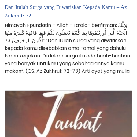
Dan Itulah Surga yang Diwariskan Kepada Kamu – Az
Zukhruf: 72
Himayah Fpundatin – Allah –Ta’ala- berfirman: وَتِلْكَ
الْجَنَّةُ الَّتِي أُورِثْتُمُوهَا بِمَا كُنْتُمْ تَعْمَلُونَ لَكُمْ فِيهَا فَاكِهَةٌ كَثِيرَةٌ مِنْهَا
تَأْكُلُونَ الزخرف/ 73 “Dan itulah surga yang diwariskan
kepada kamu disebabkan amal-amal yang dahulu
kamu kerjakan. Di dalam surga itu ada buah-buahan
yang banyak untukmu yang sebahagiannya kamu
makan”. (QS. Az Zukhruf: 72-73) Arti ayat yang mulia
…