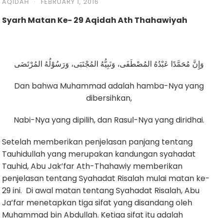
AQIDAH
·
FEBRUARY 1, 2016
Syarh Matan Ke- 29 Aqidah Ath Thahawiyah
وَإِنَّ مُحَمَّدًا عَبْدُهُ المُصْطَفَى، وَنَبِيُّهُ المُجْتَبَى، وَرَسُوْلُهُ المُرْتَضَى
Dan bahwa Muhammad adalah hamba-Nya yang
dibersihkan,
Nabi-Nya yang dipilih, dan Rasul-Nya yang diridhai.
Setelah memberikan penjelasan panjang tentang
Tauhidullah yang merupakan kandungan syahadat
Tauhid, Abu Jak’far Ath-Thahawiy memberikan
penjelasan tentang Syahadat Risalah mulai matan ke-
29 ini. Di awal matan tentang Syahadat Risalah, Abu
Ja’far menetapkan tiga sifat yang disandang oleh
Muhammad bin Abdullah. Ketiga sifat itu adalah