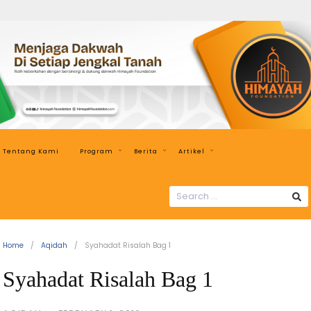
Himayah
Foundation
Menjaga
Dakwah
di
Setiap
Jengkal
Tentang Kami
Program
Berita
Artikel
Tanah
SEARCH
FOR:
Home
Aqidah
Syahadat Risalah Bag 1
Syahadat Risalah Bag 1