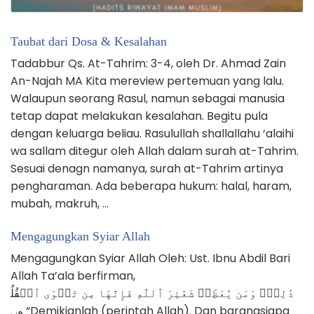
Taubat dari Dosa & Kesalahan
Tadabbur Qs. At-Tahrim: 3-4, oleh Dr. Ahmad Zain
An-Najah MA Kita mereview pertemuan yang lalu.
Walaupun seorang Rasul, namun sebagai manusia
tetap dapat melakukan kesalahan. Begitu pula
dengan keluarga beliau. Rasulullah shallallahu ‘alaihi
wa sallam ditegur oleh Allah dalam surah at-Tahrim.
Sesuai denagn namanya, surah at-Tahrim artinya
pengharaman. Ada beberapa hukum: halal, haram,
mubah, makruh, …
Mengagungkan Syiar Allah
Mengagungkan Syiar Allah Oleh: Ust. Ibnu Abdil Bari
Allah Ta’ala berfirman,
ذَٰلِكَۖ وَمَن يُعَظِّمۡ شَعَٰئِرَ ٱللَّهِ فَإِنَّهَا مِن تَقۡوَى ٱلۡقُلُ
وبِ “Demikianlah (perintah Allah). Dan barangsiapa