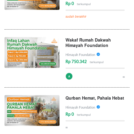
Rp 0
terkumpul
sudah berakhir
Wakaf Rumah Dakwah
Himayah Foundation
Himayah Foundation
Rp 750.342
terkumpul
A
∞
Qurban Hemat, Pahala Hebat
Himayah Foundation
Rp 0
terkumpul
∞