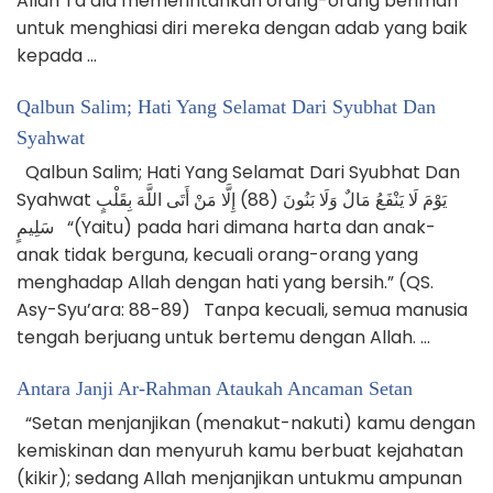
Allah Ta’ala memerintahkan orang-orang beriman
untuk menghiasi diri mereka dengan adab yang baik
kepada …
Qalbun Salim; Hati Yang Selamat Dari Syubhat Dan
Syahwat
Qalbun Salim; Hati Yang Selamat Dari Syubhat Dan
Syahwat يَوْمَ لَا يَنْفَعُ مَالٌ وَلَا بَنُونَ (88) إِلَّا مَنْ أَتَى اللَّهَ بِقَلْبٍ
سَلِيمٍ “(Yaitu) pada hari dimana harta dan anak-
anak tidak berguna, kecuali orang-orang yang
menghadap Allah dengan hati yang bersih.” (QS.
Asy-Syu’ara: 88-89) Tanpa kecuali, semua manusia
tengah berjuang untuk bertemu dengan Allah. …
Antara Janji Ar-Rahman Ataukah Ancaman Setan
“Setan menjanjikan (menakut-nakuti) kamu dengan
kemiskinan dan menyuruh kamu berbuat kejahatan
(kikir); sedang Allah menjanjikan untukmu ampunan