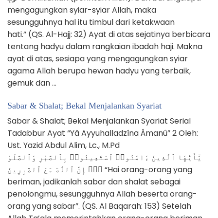
mengagungkan syiar-syiar Allah, maka
sesungguhnya hal itu timbul dari ketakwaan
hati.” (QS. Al-Hajj: 32) Ayat di atas sejatinya berbicara
tentang hadyu dalam rangkaian ibadah haji. Makna
ayat di atas, sesiapa yang mengagungkan syiar
agama Allah berupa hewan hadyu yang terbaik,
gemuk dan …
Sabar & Shalat; Bekal Menjalankan Syariat
Sabar & Shalat; Bekal Menjalankan Syariat Serial
Tadabbur Ayat “Yâ Ayyuhalladzîna Âmanû” 2 Oleh:
Ust. Yazid Abdul Alim, Lc., M.Pd
يَٰٓأَيُّهَا ٱلَّذِينَ ءَامَنُوا۟ ٱسْتَعِينُوا۟ بِٱلصَّبْرِ وَٱلصَّلَوٰ
ةِۚ إِنَّ ٱللَّهَ مَعَ ٱلصَّٰبِرِينَ “Hai orang-orang yang
beriman, jadikanlah sabar dan shalat sebagai
penolongmu, sesungguhnya Allah beserta orang-
orang yang sabar”. (QS. Al Baqarah: 153) Setelah