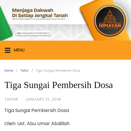
Skip
Himayah
to
Foundation
content
Menjaga
Dakwah
di
Setiap
MENU
Jengkal
Tanah
Home
Tafsir
Tiga Sungai Pembersih Dosa
Tiga Sungai Pembersih Dosa
TAFSIR
·
JANUARY 21, 2016
Tiga Sungai Pembersih Dosa
Oleh: Ust. Abu Umar Abdillah