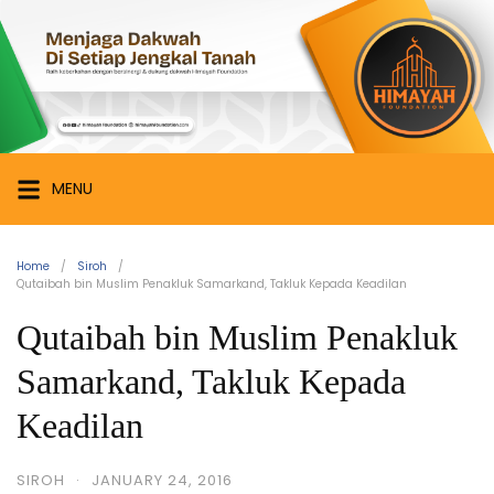
Skip
Himayah
to
Foundation
content
Menjaga
Dakwah
di
Setiap
MENU
Jengkal
Tanah
Home
Siroh
Qutaibah bin Muslim Penakluk Samarkand, Takluk Kepada Keadilan
Qutaibah bin Muslim Penakluk
Samarkand, Takluk Kepada
Keadilan
SIROH
·
JANUARY 24, 2016