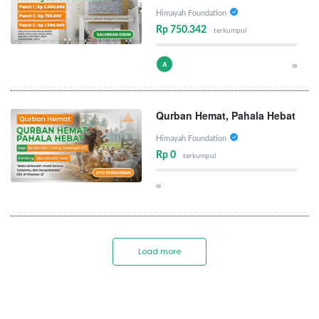
Himayah Foundation
Rp 750.342
terkumpul
A
∞
Qurban Hemat, Pahala Hebat
Himayah Foundation
Rp 0
terkumpul
∞
Load more