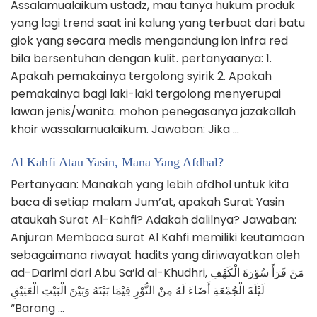
Assalamualaikum ustadz, mau tanya hukum produk
yang lagi trend saat ini kalung yang terbuat dari batu
giok yang secara medis mengandung ion infra red
bila bersentuhan dengan kulit. pertanyaanya: 1.
Apakah pemakainya tergolong syirik 2. Apakah
pemakainya bagi laki-laki tergolong menyerupai
lawan jenis/wanita. mohon penegasanya jazakallah
khoir wassalamualaikum. Jawaban: Jika …
Al Kahfi Atau Yasin, Mana Yang Afdhal?
Pertanyaan: Manakah yang lebih afdhol untuk kita
baca di setiap malam Jum’at, apakah Surat Yasin
ataukah Surat Al-Kahfi? Adakah dalilnya? Jawaban:
Anjuran Membaca surat Al Kahfi memiliki keutamaan
sebagaimana riwayat hadits yang diriwayatkan oleh
ad-Darimi dari Abu Sa’id al-Khudhri, مَنْ قَرَأَ سُوْرَةَ الْكَهْفِ
لَيْلَةَ الْجُمْعَةِ أَضَاءَ لَهُ مِنْ النُّوْرِ فِيْمَا بَيْنَهُ وَبَيْنَ الْبَيْتِ الْعَتِيْقِ
“Barang …