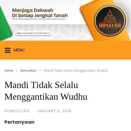
Skip
Himayah
to
Foundation
content
Menjaga
Dakwah
di
Setiap
MENU
Jengkal
Tanah
Home
Konsultasi
Mandi Tidak Selalu Menggantikan Wudhu
Mandi Tidak Selalu
Menggantikan Wudhu
KONSULTASI
·
JANUARY 3, 2016
Pertanyaan