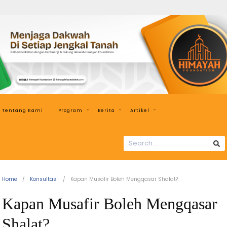
Himayah
Foundation
Menjaga
Dakwah
di
Setiap
Jengkal
Tentang Kami
Program
Berita
Artikel
Tanah
SEARCH
FOR:
Home
Konsultasi
Kapan Musafir Boleh Mengqasar Shalat?
Kapan Musafir Boleh Mengqasar
Shalat?