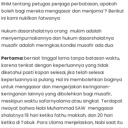
RHM tentang petugas penjaga perbatasan, apakah
boleh bagi mereka mengqasar dan menjama`? Berikut
ini kami nukilkan fatwanya:
Hukum dasarshalatnya orang mukim adalah
menyempurnakannya dan hukum dasarshalatnya
musafir adalah meringkas.Kondisi musafir ada dua:
Pertama
:berniat tinggal lama tanpa batasan waktu,
karena terikat dengan keperluannya yang tidak
diketahui pasti kapan selesai, jika telah selesai
keperluannya ia pulang. Hal ini membolehkan baginya
untuk mengqasar dan mengerjakan keringanan-
keringanan lainnya yang dibolehkan bagi musafir,
meskipun waktu safarnyalama atau singkat. Terdapat
riwayat bahwa Nabi Muhammad SAW mengqasar
shalatnya 19 hari ketika fathu makkah, dan 20 hari
ketika di Tabuk .Para Ulama menjelaskan, Nabi saat itu