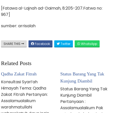
[Fatawa al-Lajnah ad-Daimah, 8:205-207.Fatwa no:
967]
sumber: arrisalah
SHARE THIS
Facebook
Twitter
WhatsApp
Related Posts
Qadha Zakat Fitrah
Status Barang Yang Tak
Kunjung Diambil
Konsultasi Syari’ah
Himayah Tema: Qadha
Status Barang Yang Tak
Zakat Fitrah Pertanyan:
Kunjung Diambil
Assalamualaikum
Pertanyaan :
warahmatullahi
Assalamualaikum Pak