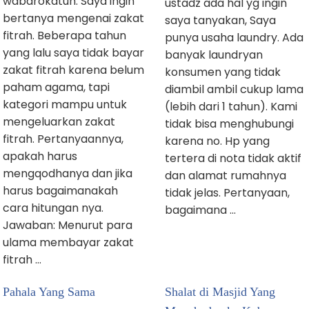
wabarokatuh. Saya ingin
ustadz ada hal yg ingin
bertanya mengenai zakat
saya tanyakan, Saya
fitrah. Beberapa tahun
punya usaha laundry. Ada
yang lalu saya tidak bayar
banyak laundryan
zakat fitrah karena belum
konsumen yang tidak
paham agama, tapi
diambil ambil cukup lama
kategori mampu untuk
(lebih dari 1 tahun). Kami
mengeluarkan zakat
tidak bisa menghubungi
fitrah. Pertanyaannya,
karena no. Hp yang
apakah harus
tertera di nota tidak aktif
mengqodhanya dan jika
dan alamat rumahnya
harus bagaimanakah
tidak jelas. Pertanyaan,
cara hitungan nya.
bagaimana …
Jawaban: Menurut para
ulama membayar zakat
fitrah …
Pahala Yang Sama
Shalat di Masjid Yang