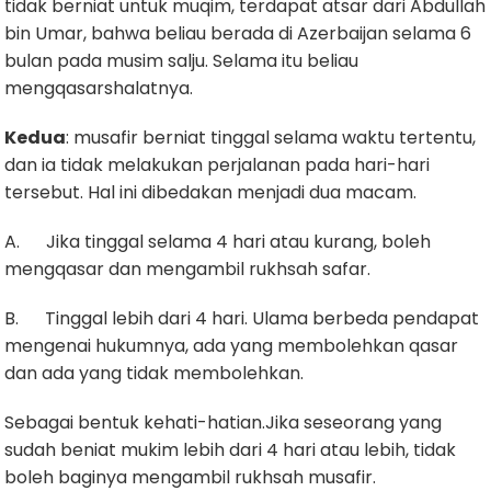
tidak berniat untuk muqim, terdapat atsar dari Abdullah
bin Umar, bahwa beliau berada di Azerbaijan selama 6
bulan pada musim salju. Selama itu beliau
mengqasarshalatnya.
Kedua
: musafir berniat tinggal selama waktu tertentu,
dan ia tidak melakukan perjalanan pada hari-hari
tersebut. Hal ini dibedakan menjadi dua macam.
A. Jika tinggal selama 4 hari atau kurang, boleh
mengqasar dan mengambil rukhsah safar.
B. Tinggal lebih dari 4 hari. Ulama berbeda pendapat
mengenai hukumnya, ada yang membolehkan qasar
dan ada yang tidak membolehkan.
Sebagai bentuk kehati-hatian.Jika seseorang yang
sudah beniat mukim lebih dari 4 hari atau lebih, tidak
boleh baginya mengambil rukhsah musafir.