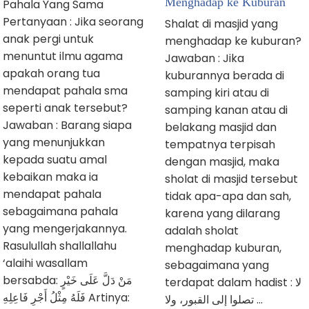
Menghadap ke Kuburan
Pahala Yang Sama
Pertanyaan : Jika seorang
Shalat di masjid yang
anak pergi untuk
menghadap ke kuburan?
menuntut ilmu agama
Jawaban : Jika
apakah orang tua
kuburannya berada di
mendapat pahala sma
samping kiri atau di
seperti anak tersebut?
samping kanan atau di
Jawaban : Barang siapa
belakang masjid dan
yang menunjukkan
tempatnya terpisah
kepada suatu amal
dengan masjid, maka
kebaikan maka ia
sholat di masjid tersebut
mendapat pahala
tidak apa-apa dan sah,
sebagaimana pahala
karena yang dilarang
yang mengerjakannya.
adalah sholat
Rasulullah shallallahu
menghadap kuburan,
‘alaihi wasallam
sebagaimana yang
bersabda: مَنْ دَلَّ عَلَى خَيْرٍ
terdapat dalam hadist : لا
فَلَهُ مِثْلُ أَجْرِ فَاعِلِهِ Artinya:
تصلوا إلى القبور، ولا …