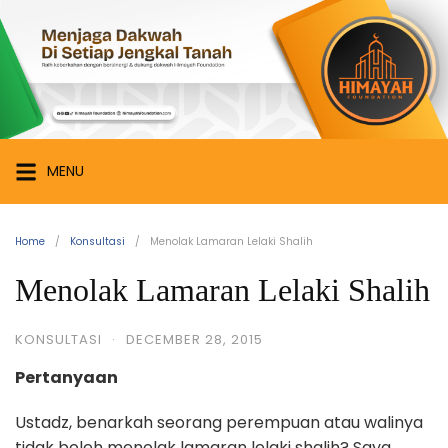
Skip
Himayah
to
Foundation
content
Menjaga
Dakwah
di
Setiap
MENU
Jengkal
Tanah
Home
Konsultasi
Menolak Lamaran Lelaki Shalih
Menolak Lamaran Lelaki Shalih
KONSULTASI
·
DECEMBER 28, 2015
Pertanyaan
Ustadz, benarkah seorang perempuan atau walinya
tidak boleh menolak lamaran lelaki shalih? Saya