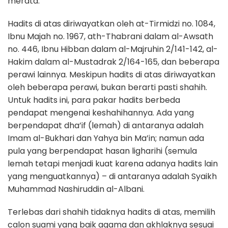
merata.”
Hadits di atas diriwayatkan oleh at-Tirmidzi no. 1084,
Ibnu Majah no. 1967, ath-Thabrani dalam al-Awsath
no. 446, Ibnu Hibban dalam al-Majruhin 2/141-142, al-
Hakim dalam al-Mustadrak 2/164-165, dan beberapa
perawi lainnya. Meskipun hadits di atas diriwayatkan
oleh beberapa perawi, bukan berarti pasti shahih.
Untuk hadits ini, para pakar hadits berbeda
pendapat mengenai keshahihannya. Ada yang
berpendapat dha’if (lemah) di antaranya adalah
Imam al-Bukhari dan Yahya bin Ma’in; namun ada
pula yang berpendapat hasan ligharihi (semula
lemah tetapi menjadi kuat karena adanya hadits lain
yang menguatkannya) – di antaranya adalah Syaikh
Muhammad Nashiruddin al-Albani.
Terlebas dari shahih tidaknya hadits di atas, memilih
calon suami yang baik agama dan akhlaknya sesuai