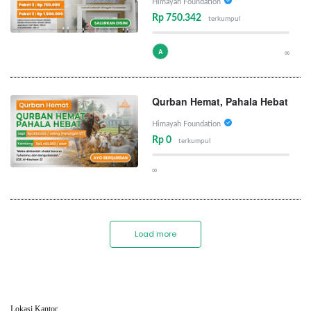
Himayah Foundation
Rp 750.342
terkumpul
A
∞
Qurban Hemat, Pahala Hebat
Himayah Foundation
Rp 0
terkumpul
∞
Load more
Lokasi Kantor