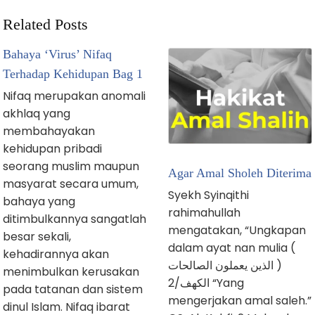
Related Posts
Bahaya ‘Virus’ Nifaq
Terhadap Kehidupan Bag 1
Nifaq merupakan anomali
akhlaq yang
membahayakan
kehidupan pribadi
seorang muslim maupun
Agar Amal Sholeh Diterima
masyarat secara umum,
Syekh Syinqithi
bahaya yang
rahimahullah
ditimbulkannya sangatlah
mengatakan, “Ungkapan
besar sekali,
dalam ayat nan mulia (
kehadirannya akan
الذين يعملون الصالحات )
menimbulkan kerusakan
الكهف/2 “Yang
pada tatanan dan sistem
mengerjakan amal saleh.”
dinul Islam. Nifaq ibarat