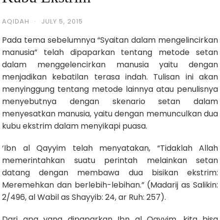
AQIDAH
·
JULY 5, 2015
Pada tema sebelumnya “Syaitan dalam mengelincirkan
manusia” telah dipaparkan tentang metode setan
dalam menggelencirkan manusia yaitu dengan
menjadikan kebatilan terasa indah. Tulisan ini akan
menyinggung tentang metode lainnya atau penulisnya
menyebutnya dengan skenario setan dalam
menyesatkan manusia, yaitu dengan memunculkan dua
kubu ekstrim dalam menyikapi puasa.
‘Ibn al Qayyim telah menyatakan, “Tidaklah Allah
memerintahkan suatu perintah melainkan setan
datang dengan membawa dua bisikan ekstrim:
Meremehkan dan berlebih-lebihan.” (Madarij as Salikin:
2/496, al Wabil as Shayyib: 24, ar Ruh: 257).
Dari apa yang dipaparkan Ibn al Qayyim, kita bisa