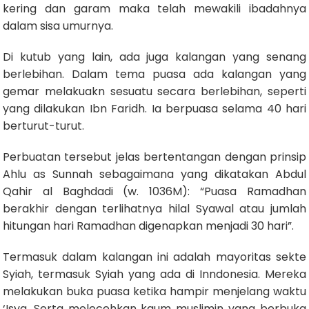
kering dan garam maka telah mewakili ibadahnya
dalam sisa umurnya.
Di kutub yang lain, ada juga kalangan yang senang
berlebihan. Dalam tema puasa ada kalangan yang
gemar melakuakn sesuatu secara berlebihan, seperti
yang dilakukan Ibn Faridh. Ia berpuasa selama 40 hari
berturut-turut.
Perbuatan tersebut jelas bertentangan dengan prinsip
Ahlu as Sunnah sebagaimana yang dikatakan Abdul
Qahir al Baghdadi (w. 1036M): “Puasa Ramadhan
berakhir dengan terlihatnya hilal Syawal atau jumlah
hitungan hari Ramadhan digenapkan menjadi 30 hari”.
Termasuk dalam kalangan ini adalah mayoritas sekte
Syiah, termasuk Syiah yang ada di Inndonesia. Mereka
melakukan buka puasa ketika hampir menjelang waktu
‘Isya. Serta melecehkan kaum muslimin yang berbuka