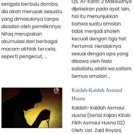
QS. Al-Kahfi: 2 Maksudnya
serigala berbulu domba,
dijelaskan pada ayat lain,
dia akan merusak sesuatu
hal itu menunjukkan
yang dimasukinya tanpa
bahwa suatu amalan
disadari oleh pemiliknnya.
tidak menjadi sholeh
Nifaq merupakan
kecuali dengan tiga hal:
akumulasi dari berbagai
Pertama: Hendaknya
macam akhlak tercela,
sesuai dengan apa yang
seperti pengecut, …
dibawa oleh Nabi
sallallahu alaihi wa sallam.
Semua amalan …
Kaidah-Kaidah Asmaul
Husna
Kaidah-Kaidah Asmaul
Husna (Serial Kajian Kitab
Fikih Asmaul Husna 02)
Oleh: Ust. Zaid Royani,