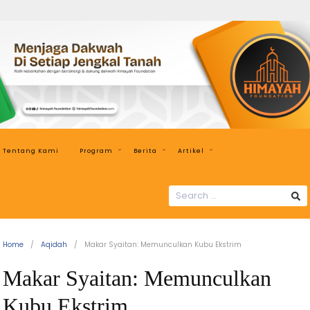
Himayah
Foundation
Menjaga
Dakwah
di
Setiap
Jengkal
Tentang Kami
Program
Berita
Artikel
Tanah
SEARCH
FOR:
Home
Aqidah
Makar Syaitan: Memunculkan Kubu Ekstrim
Makar Syaitan: Memunculkan
Kubu Ekstrim